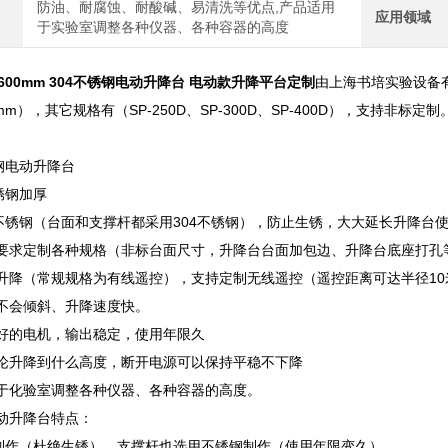
防油、耐腐蚀、耐酸碱、易清洗等优点,产品适用
应用领域
于实验室调整各种仪器、各种容器的高度
*600mm
304不锈钢电动升降台 电动款升降平台定制
由上海书培实验设备有
350mm），其它规格有（SP-250D、SP-300D、SP-400D），支
。
钢电动升降台
锈钢加厚
4不锈钢（台面和支撑杆都采用304不锈钢），防止生锈，大大延长升降台
要求定制各种规格（非标台面尺寸，升降台台面加包边、升降台底座打孔
升降（常规规格为有线遥控），支持定制无线遥控（遥控距离可达半径10
不会倾斜、升降速度快。
好的电机，输出稳定，使用年限久
论升降到什么高度，断开电源可以保持平稳不下降
于化验室调整各种仪器、各种容器的高度。
动升降台特点：
钢制作（杜绝生锈），支撑杆也选用不锈钢制作（使用年限变久）