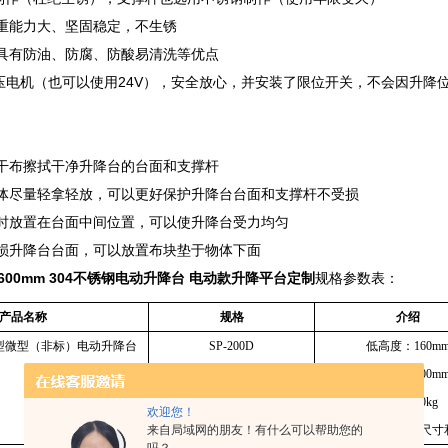
重能力大、坚固稳定，不生锈
具有防油、防腐、防酸易清洗等优点
低压电机（也可以使用24V），安全放心，并安装了限位开关，不会因升降
干布擦拭干净升降台的台面和支撑杆
体尽量轻拿轻放，可以更好保护升降台台面和支撑杆不受损
时放置在台面中间位置，可以使升降台受力均匀
损升降台台面，可以放置布块垫于物体下面
*600mm
304不锈钢电动升降台 电动款升降平台定制
规格参数表：
产品名称
规格
介绍
型微型（非标）电动升降台
SP-200D
低高度：160m
200*400*600mm
高高度：600m
载重：50kg
欢迎您！
来自局域网的朋友！有什么可以帮助您的
（可根据要求定制尺寸