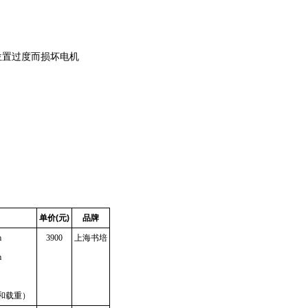
位置过度而损坏电机
单价(元)
品牌
m
3900
上海书培
m
和载重）