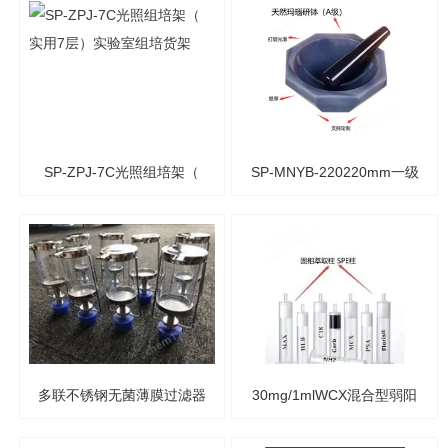
筛
SP-ZPJ-7C光照组培架（
SP-MNYB-220220mm一级
实用7层）实验室组培货架
品天然玛瑙研钵 玛瑙乳钵
多联不锈钢无菌薄膜过滤器
30mg/1mlWCX混合型弱阳
（溶剂过滤装置）
离子交换固相萃取柱 SPE