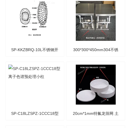
用）
SP-KKZBRQ-10L不锈钢开
300*300*450mm304不锈
口直壁容器10L（蛔虫卵测
钢电动升降台 电动款升降
定）
平台定制
SP-C18LZSPZ-1CCC18型
20cm*1mm特氟龙筛网 土
离子色谱预处理小柱
壤固废筛 聚四氟乙烯标准