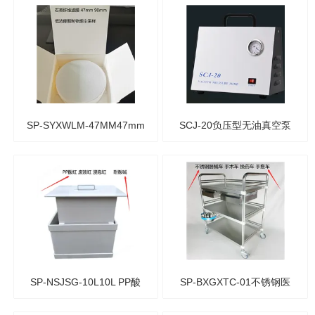
精度玻璃量筒（可定制精密
50MM50mm聚四氟乙烯布
过检）
氏漏斗 PTFE分体式漏斗
SP-SYXWLM-47MM47mm
SCJ-20负压型无油真空泵
石英纤维滤膜 烟尘采样低
20L/min
浓度颗粒物
SP-NSJSG-10L10L PP酸
SP-BXGXTC-01不锈钢医
缸 碱缸 酸碱浸泡缸 废液缸
用推车 手术器械车 多层组