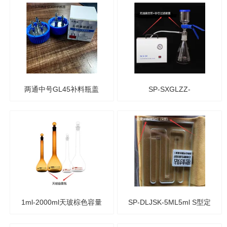
培推车
两通中号GL45补料瓶盖
SP-SXGLZZ-
（316L不锈钢 ） 发酵罐接
TZ1000010000ml砂芯过滤
头
装置 10L溶剂过滤器套装
1ml-2000ml天玻棕色容量
SP-DLJSK-5ML5ml S型定
瓶（可过检）
量计数框（蛔虫卵测定专