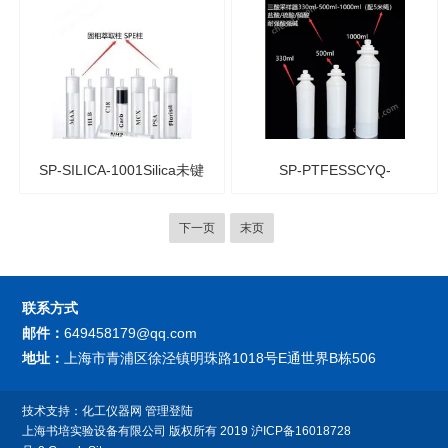
柱
SP-SILICA-1001Silica未键
SP-PTFESSCYQ-
合硅胶固相萃取柱 SPE萃
1000ML1000mlPTFE三酸
下一页
末页
取小柱
采样器 聚四氟乙烯取样器
联系方式
邮件：
649458179@qq.com
地址：
上海市青浦区徐泾镇明珠路1018号E通世界B栋506
技术支持：
化工仪器网
管理登陆
上海书培实验设备有限公司
版权所有 2019
沪ICP备16018728