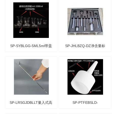
析自控吸液仪 土壤颗粒吸
维滤筒 重金属污源染烟尘
管
采样
SP-SYBLGG-5ML5ml带盖
SP-JHLBZQ-DZ净含量标
高纯石英坩埚（支持定制）
准器 酒厂专用精密量筒
（可过检）
SP-LRSGJDBLLT量入式高
SP-PTFEBSLD-