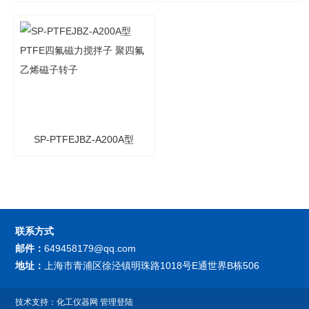
型四氟磁力搅拌子 聚四氟
磁力搅拌子 聚四氟乙烯磁
乙烯磁子转子
子转子
SP-PTFEJBZ-A200A型
PTFE四氟磁力搅拌子 聚四
氟乙烯磁子转子
联系方式
邮件：
649458179@qq.com
地址：
上海市青浦区徐泾镇明珠路1018号E通世界B栋506
技术支持：
化工仪器网
管理登陆