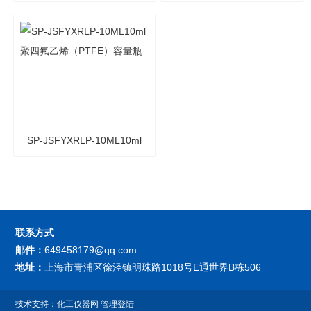
铁氟龙（Teflon）四氟F4容
特氟龙（F4）四氟容量瓶
量瓶
SP-JSFYXRLP-10ML10ml
聚四氟乙烯（PTFE）容量
瓶
联系方式
邮件：
649458179@qq.com
地址：
上海市青浦区徐泾镇明珠路1018号E通世界B栋506
技术支持：
化工仪器网
管理登陆