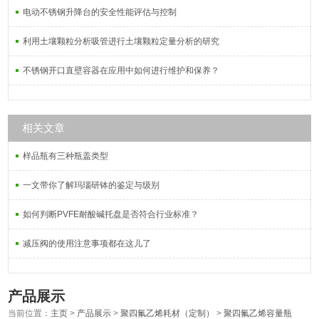
电动不锈钢升降台的安全性能评估与控制
利用土壤颗粒分析吸管进行土壤颗粒定量分析的研究
不锈钢开口直壁容器在应用中如何进行维护和保养？
相关文章
样品瓶有三种瓶盖类型
一文带你了解玛瑙研钵的鉴定与级别
如何判断PVFE耐酸碱托盘是否符合行业标准？
减压阀的使用注意事项都在这儿了
产品展示
当前位置：
主页
>
产品展示
>
聚四氟乙烯耗材（定制）
>
聚四氟乙烯容量瓶