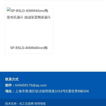
瓷布氏漏斗 抽滤装置陶瓷
瓷布氏漏斗 抽滤装置陶瓷
漏斗
漏斗
SP-BSLD-40MM40mm陶
瓷布氏漏斗 抽滤装置陶瓷
漏斗
联系方式
邮件：
649458179@qq.com
地址：
上海市青浦区徐泾镇明珠路1018号E通世界B栋506
技术支持：
化工仪器网
管理登陆