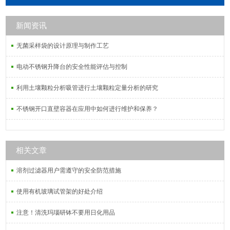
性物质；其具有广泛的pH稳定性，并
允许低浓度离子分析。
新闻资讯
无菌采样袋的设计原理与制作工艺
电动不锈钢升降台的安全性能评估与控制
利用土壤颗粒分析吸管进行土壤颗粒定量分析的研究
不锈钢开口直壁容器在应用中如何进行维护和保养？
相关文章
溶剂过滤器用户需遵守的安全防范措施
使用有机玻璃试管架的好处介绍
注意！清洗玛瑙研钵不要用日化用品