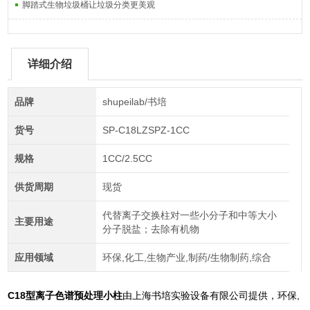
脚踏式生物垃圾桶让垃圾分类更美观
详细介绍
品牌
shupeilab/书培
货号
SP-C18LZSPZ-1CC
规格
1CC/2.5CC
供货周期
现货
代替离子交换柱对一些小分子和中等大小
主要用途
分子脱盐；去除有机物
应用领域
环保,化工,生物产业,制药/生物制药,综合
C18型离子色谱预处理小柱
由上海书培实验设备有限公司提供，环保,