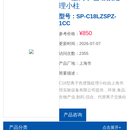
理小柱
型号：SP-C18LZSPZ-
1CC
¥850
参考价格：
更新时间：2026-07-07
访问次数：2355
产品厂地：上海市
简要描述：
C18型离子色谱预处理小柱由上海书
培实验设备有限公司提供，环保,食品,
生物产业,制药,综合。代替离子交换柱
对一些小分子和中等大小分子脱盐；
去除有机物，主要被用于消除许多离
产品咨询
子色谱过程中遇到的基质干扰，例如
ben酚，金属，阳离子，阴离子或疏水
产品分类
点击展开+