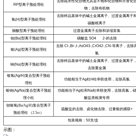
去除疏水性化合物尤其是不饱和化合物和芳香化
RP型离子预处理柱
物；去除有机物
去除样品基体中的碱土金属离子、过渡金属离子
氢(H)型离子预处理柱
碳酸根离子
羧酸型离子预处理柱
过渡金属离子去除和浓缩富集
钡(Ba)型离子预处理柱
磺酸盐 SO4 2-的去除
去除 Cl-,Br-,I-,AsO43-,CrO42-,CN-等离子，去除
银(Ag)型离子预处理柱
氯
去除样品基体中的碱土金属离子、过渡金属离子
钠(Na)型离子预处理柱
去除重金属
银氢(Ag/H)复合型离子预处
功能相当于Ag柱H柱串联使用，去除高氯
理柱
银钠(Ag/Na)复合型离子预处
功能相当于Ag柱和Na柱串联使用，去除高氯，
理小柱
酸盐类检测专用
钡银氢(Ba/Ag/H)复合型离子
硫酸盐的去除、卤化物去除、过量银的捕获+
预处理柱 （2.5cc）
包装规格：50支/盒
示图：