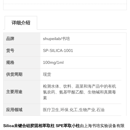
详细介绍
品牌
shupeilab/书培
货号
SP-SILICA-1001
规格
100mg/1ml
供货周期
现货
检测水体、饮料、蔬菜和海产品中的有机
主要用途
氯农药、氨基甲酸乙酯、生物碱和真菌毒
素
应用领域
医疗卫生,环保,化工,生物产业,石油
Silica未键合硅胶固相萃取柱 SPE萃取小柱
由上海书培实验设备有限