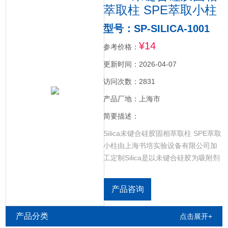
萃取柱 SPE萃取小柱
型号：SP-SILICA-1001
¥14
参考价格：
更新时间：2026-04-07
访问次数：2831
产品厂地：上海市
简要描述：
Silica未键合硅胶固相萃取柱 SPE萃取
小柱由上海书培实验设备有限公司加
工定制Silica是以未键合硅胶为吸附剂
的极性萃取柱。主要成分为二氧化
硅，呈弱酸性，有很强的极性。它通
产品咨询
常从非极性溶剂中通过氢键相互作用
提取极性化合物，然后再通过提高溶
产品分类
点击展开+
剂的极性来洗脱物质。pH值使用范围