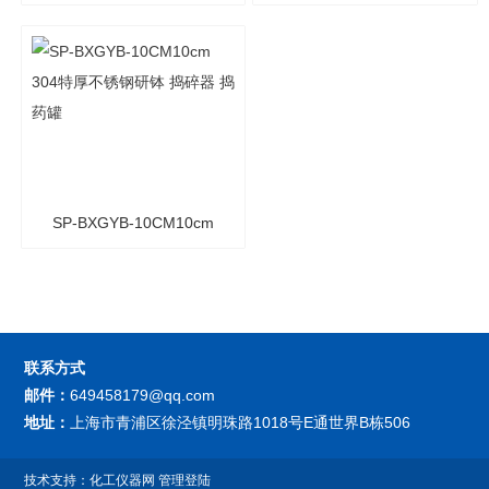
304特厚不锈钢研钵 捣碎器
12.7CM12.7cm 304特厚不
捣药罐
锈钢研钵 捣碎器 捣药罐
SP-BXGYB-10CM10cm
304特厚不锈钢研钵 捣碎器
捣药罐
联系方式
邮件：
649458179@qq.com
地址：
上海市青浦区徐泾镇明珠路1018号E通世界B栋506
技术支持：
化工仪器网
管理登陆