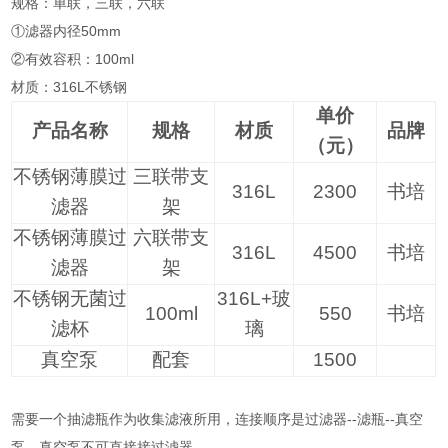
规格：单联，三联，六联
①滤器内径50mm
②有效容积：100ml
材质：316L不锈钢
单价
产品名称
规格
材质
品牌
（元）
不锈钢薄膜过
三联带支
316L
2300
书培
滤器
架
不锈钢薄膜过
六联带支
316L
4500
书培
滤器
架
不锈钢无菌过
316L+
玻
100ml
550
书培
滤杯
璃
真空泵
配套
1500
需要一个抽滤瓶作为收集滤液所用，连接顺序是过滤器--滤瓶--真空
泵，真空泵不可直接接过滤器