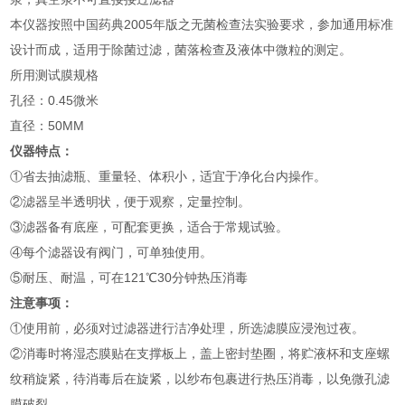
本仪器按照中国药典2005年版之无菌检查法实验要求，参加通用标准
设计而成，适用于除菌过滤，菌落检查及液体中微粒的测定。
所用测试膜规格
孔径：0.45微米
直径：50MM
仪器特点：
①省去抽滤瓶、重量轻、体积小，适宜于净化台内操作。
②滤器呈半透明状，便于观察，定量控制。
③滤器备有底座，可配套更换，适合于常规试验。
④每个滤器设有阀门，可单独使用。
⑤耐压、耐温，可在121℃30分钟热压消毒
注意事项：
①使用前，必须对过滤器进行洁净处理，所选滤膜应浸泡过夜。
②消毒时将湿态膜贴在支撑板上，盖上密封垫圈，将贮液杯和支座螺
纹稍旋紧，待消毒后在旋紧，以纱布包裹进行热压消毒，以免微孔滤
膜破裂。