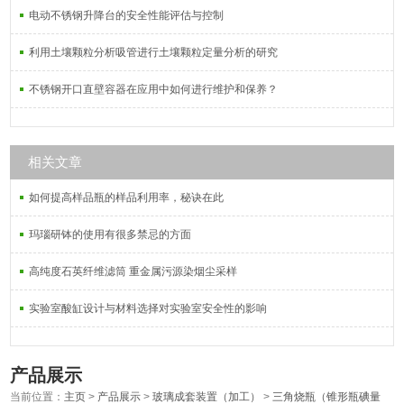
电动不锈钢升降台的安全性能评估与控制
利用土壤颗粒分析吸管进行土壤颗粒定量分析的研究
不锈钢开口直壁容器在应用中如何进行维护和保养？
相关文章
如何提高样品瓶的样品利用率，秘诀在此
玛瑙研钵的使用有很多禁忌的方面
高纯度石英纤维滤筒 重金属污源染烟尘采样
实验室酸缸设计与材料选择对实验室安全性的影响
产品展示
当前位置：
主页
>
产品展示
>
玻璃成套装置（加工）
>
三角烧瓶（锥形瓶碘量