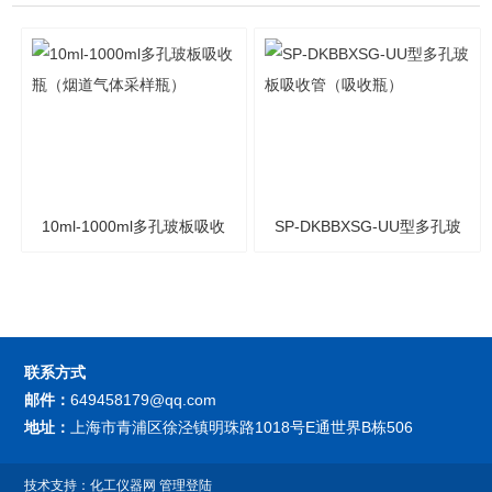
10ml-1000ml多孔玻板吸收
SP-DKBBXSG-UU型多孔玻
瓶（烟道气体采样瓶）
板吸收管（吸收瓶）
联系方式
邮件：
649458179@qq.com
地址：
上海市青浦区徐泾镇明珠路1018号E通世界B栋506
技术支持：
化工仪器网
管理登陆