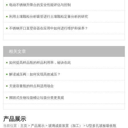
电动不锈钢升降台的安全性能评估与控制
利用土壤颗粒分析吸管进行土壤颗粒定量分析的研究
不锈钢开口直壁容器在应用中如何进行维护和保养？
相关文章
如何提高样品瓶的样品利用率，秘诀在此
解读减压阀：如何实现高效减压？
天玻容量瓶的特点和适用场合
脚踏式生物垃圾桶让垃圾分类更美观
产品展示
当前位置：
主页
>
产品展示
>
玻璃成套装置（加工）
>
U型多孔玻板吸收瓶