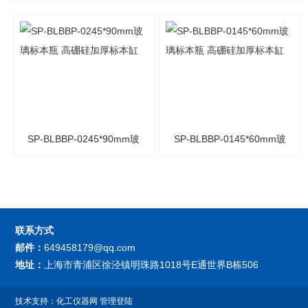
玻璃标本瓶 高硼硅加厚标
玻璃标本瓶 高硼硅加厚标
本缸
本缸
SP-BLBBP-0245*90mm玻
SP-BLBBP-0145*60mm玻
璃标本瓶 高硼硅加厚标本
璃标本瓶 高硼硅加厚标本
缸
缸
联系方式
邮件：
649458179@qq.com
地址：
上海市青浦区徐泾镇明珠路1018号E通世界B栋506
技术支持：
化工仪器网
管理登陆