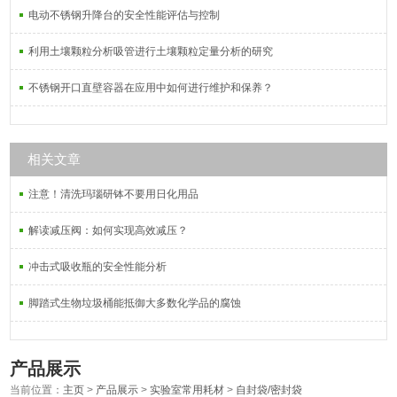
电动不锈钢升降台的安全性能评估与控制
利用土壤颗粒分析吸管进行土壤颗粒定量分析的研究
不锈钢开口直壁容器在应用中如何进行维护和保养？
相关文章
注意！清洗玛瑙研钵不要用日化用品
解读减压阀：如何实现高效减压？
冲击式吸收瓶的安全性能分析
脚踏式生物垃圾桶能抵御大多数化学品的腐蚀
产品展示
当前位置：
主页
>
产品展示
>
实验室常用耗材
>
自封袋/密封袋