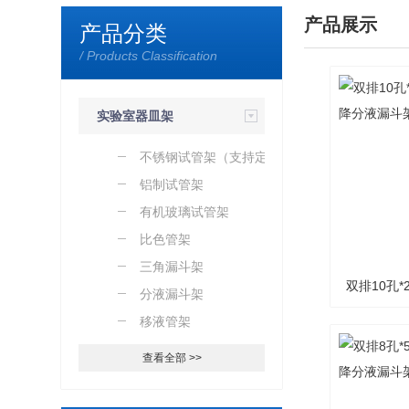
产品展示
产品分类
/ Products Classification
实验室器皿架
（加工定制）
不锈钢试管架（支持定
制）
铝制试管架
有机玻璃试管架
比色管架
三角漏斗架
双排10孔*
分液漏斗架
移液管架
降分液漏
查看全部 >>