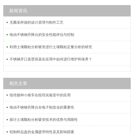
加厚，承重设计，放置平稳，同系列
产品，还有耐酸碱移液管架，规格齐
新闻资讯
全，60ml-2000ml,特殊规格提供定
无菌采样袋的设计原理与制作工艺
制。
电动不锈钢升降台的安全性能评估与控制
利用土壤颗粒分析吸管进行土壤颗粒定量分析的研究
不锈钢开口直壁容器在应用中如何进行维护和保养？
相关文章
组培接种小推车在组培实验室中的应用
电动不锈钢升降台在电子制造业的重要性
探讨土壤颗粒分析吸管技术的优势与局限性
铝制样品盘的金属疲劳特性及其影响因素