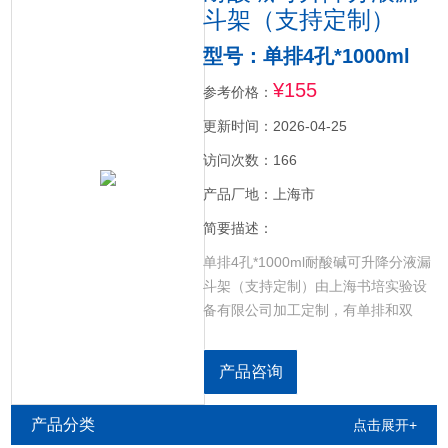
斗架（支持定制）
型号：单排4孔*1000ml
¥155
参考价格：
更新时间：2026-04-25
访问次数：166
产品厂地：上海市
简要描述：
单排4孔*1000ml耐酸碱可升降分液漏
斗架（支持定制）由上海书培实验设
备有限公司加工定制，有单排和双
排，孔数和孔径可定制。耐酸碱，可
升降，两侧板架，中间放置漏斗板
产品咨询
子，下面底座安装方便，拆卸方便，
固定方式为国标蝴蝶螺丝与垫片。选
产品分类
点击展开+
用优质PP全新料，可升降设计，板材