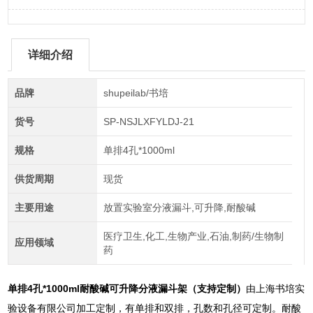
详细介绍
品牌
shupeilab/书培
货号
SP-NSJLXFYLDJ-21
规格
单排4孔*1000ml
供货周期
现货
主要用途
放置实验室分液漏斗,可升降,耐酸碱
医疗卫生,化工,生物产业,石油,制药/生物制
应用领域
药
单排4孔*1000ml
耐酸碱可升降分液漏斗架（支持定制）
由上海书培实
验设备有限公司加工定制，有单排和双排，孔数和孔径可定制。耐酸