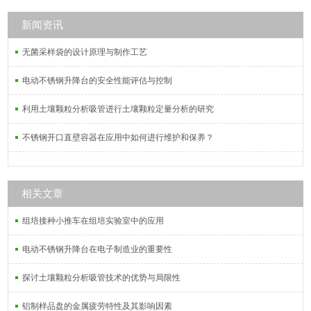
加厚，承重设计，放置平稳，同系列
产品，还有耐酸碱移液管架，规格齐
新闻资讯
全，60ml-2000ml,特殊规格提供定
无菌采样袋的设计原理与制作工艺
制。
电动不锈钢升降台的安全性能评估与控制
利用土壤颗粒分析吸管进行土壤颗粒定量分析的研究
不锈钢开口直壁容器在应用中如何进行维护和保养？
相关文章
组培接种小推车在组培实验室中的应用
电动不锈钢升降台在电子制造业的重要性
探讨土壤颗粒分析吸管技术的优势与局限性
铝制样品盘的金属疲劳特性及其影响因素