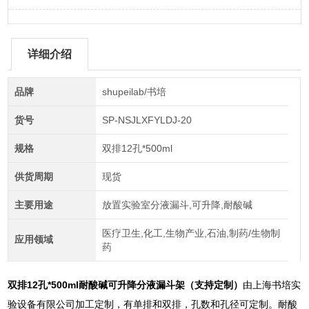
详细介绍
品牌
shupeilab/书培
货号
SP-NSJLXFYLDJ-20
规格
双排12孔*500ml
供货周期
现货
主要用途
放置实验室分液漏斗,可升降,耐酸碱
医疗卫生,化工,生物产业,石油,制药/生物制
应用领域
药
双排12孔*500ml
耐酸碱可升降分液漏斗架（支持定制）
由上海书培实
验设备有限公司加工定制，有单排和双排，孔数和孔径可定制。耐酸