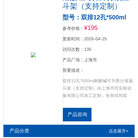
斗架（支持定制）
型号：双排12孔*500ml
¥195
参考价格：
更新时间：2026-04-25
访问次数：135
产品厂地：上海市
简要描述：
双排12孔*500ml耐酸碱可升降分液漏
斗架（支持定制）由上海书培实验设
备有限公司加工定制，有单排和双
排，孔数和孔径可定制。耐酸碱，可
升降，两侧板架，中间放置漏斗板
产品咨询
子，下面底座安装方便，拆卸方便，
固定方式为国标蝴蝶螺丝与垫片。选
产品分类
点击展开+
用优质PP全新料，可升降设计，板材