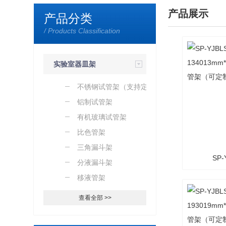
产品展示
产品分类
/ Products Classification
实验室器皿架
（加工定制）
不锈钢试管架（支持定
制）
铝制试管架
有机玻璃试管架
比色管架
三角漏斗架
SP-
分液漏斗架
移液管架
134013
查看全部 >>
试管