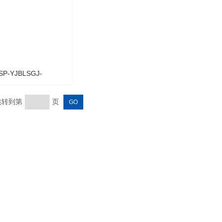
SP-YJBLSGJ-
016mm*30孔有机玻璃
 跳转到第
页
管架（可定制）