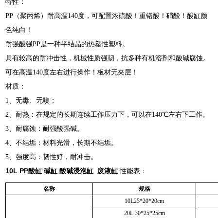
特性：
PP（聚丙烯）耐高温140度，可配置浓硫酸！重铬酸！硝酸！酸缸颜
色纯白！
耐强酸强PP是一种半结晶的热塑性塑料。
具有较高的耐冲击性，机械性质强韧，抗多种有机溶剂和酸碱腐蚀。
可在高温140度左右进行操作！板材无夹层！
材质：
1、无毒、无嗅；
2、耐热：在规定的长期连续工作压力下，可以在140℃左右下工作。
3、耐腐蚀：耐强酸强碱。
4、不结垢：材料光滑，长期不结垢。
5、强度高：韧性好，耐冲击。
10L PP酸缸 碱缸 酸碱浸泡缸 废液缸
性能表：
名称
规格
10L25*20*20cm
20L 30*25*25cm