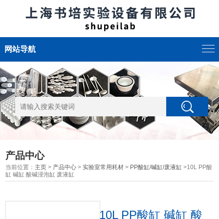
网站导航
产品中心
当前位置：
主页
>
产品中心
>
实验室常用耗材
>
PP酸缸/碱缸/废液缸
>10L PP酸
缸 碱缸 酸碱浸泡缸 废液缸
10L PP酸缸 碱缸 酸