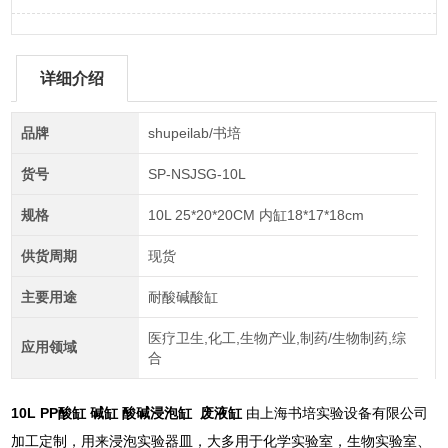
详细介绍
品牌
shupeilab/书培
货号
SP-NSJSG-10L
规格
10L 25*20*20CM 内缸18*17*18cm
供货周期
现货
主要用途
耐酸碱酸缸
医疗卫生,化工,生物产业,制药/生物制药,综
应用领域
合
10L PP酸缸 碱缸 酸碱浸泡缸 废液缸
由上海书培实验设备有限公司
加工定制，用来浸泡实验器皿，大多用于化学实验室，生物实验室、