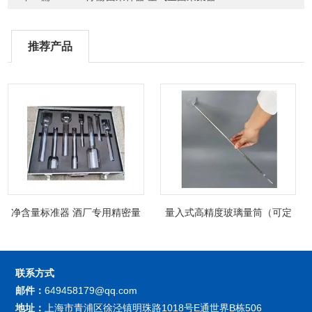
推荐产品
净含量标准器 酒厂专用精密量
量入式高精度玻璃量筒（可定
筒（可过检）
制精密过检）
联系方式
邮件：
649458179@qq.com
地址：
上海市青浦区徐泾镇明珠路1018号E通世界B栋506