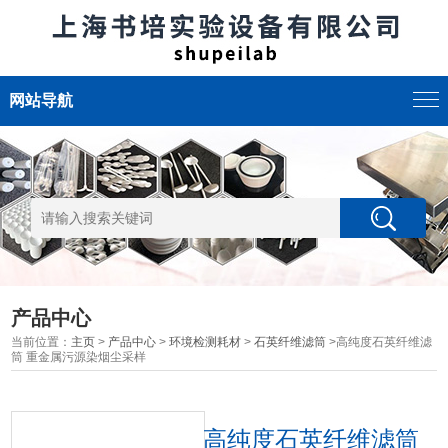
网站导航
产品中心
当前位置：
主页
>
产品中心
>
环境检测耗材
>
石英纤维滤筒
>高纯度石英纤维滤
筒 重金属污源染烟尘采样
高纯度石英纤维滤筒