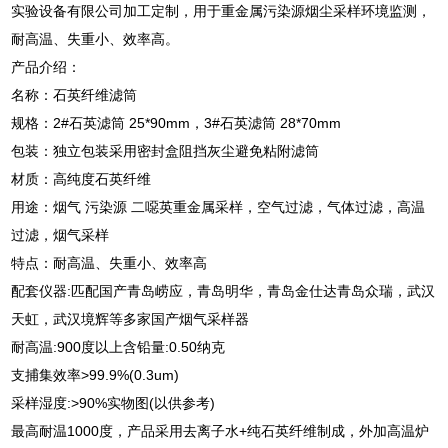
实验设备有限公司加工定制，用于重金属污染源烟尘采样环境监测，
耐高温、失重小、效率高。
产品介绍：
名称：石英纤维滤筒
规格：2#石英滤筒 25*90mm，3#石英滤筒 28*70mm
包装：独立包装采用密封盒阻挡灰尘避免粘附滤筒
材质：高纯度石英纤维
用途：烟气 污染源 二噁英重金属采样，空气过滤，气体过滤，高温
过滤，烟气采样
特点：耐高温、失重小、效率高
配套仪器:匹配国产青岛崂应，青岛明华，青岛金仕达青岛众瑞，武汉
天虹，武汉境辉等多家国产烟气采样器
耐高温:900度以上含铅量:0.50纳克
支捕集效率>99.9%(0.3um)
采样湿度:>90%实物图(以供参考)
最高耐温1000度，产品采用去离子水+纯石英纤维制成，外加高温炉