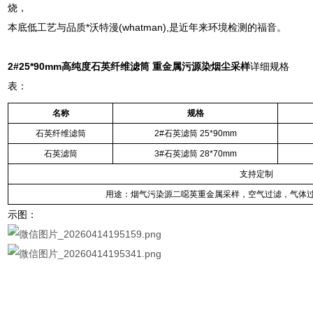
烧，
本底低工艺与品质*沃特漫(whatman),是近年来环境检测的福音。
2#25*90mm
高纯度石英纤维滤筒 重金属污源染烟尘采样
详细规格
表：
名称
规格
石英纤维滤筒
2#
石英滤筒
25*90mm
石英滤筒
3#
石英滤筒
28*70mm
支持定制
用途：
烟气污染源二噁英重金属采样，空气过滤，气体
示图：