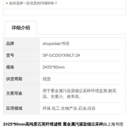
如何选择一款优质的玛瑙研钵？
详细介绍
品牌
shupeilab/书培
货号
SP-GCDSYXWLT-2#
规格
2#25*90mm
供货周期
现货
用于重金属污染源烟尘采样环境监测,耐高
主要用途
温、失重小、效率高。
应用领域
环保,化工,生物产业,石油,综合
2#25*90mm
高纯度石英纤维滤筒 重金属污源染烟尘采样
由上海书培