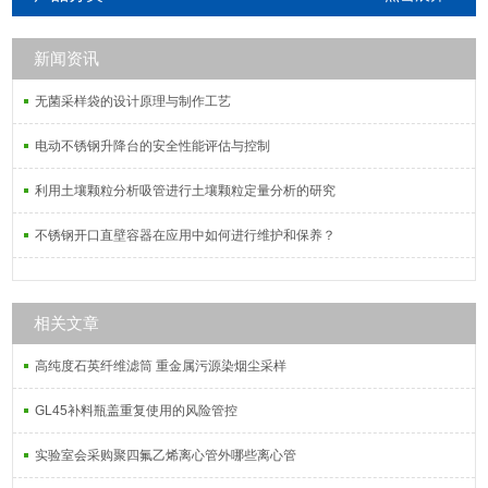
新闻资讯
无菌采样袋的设计原理与制作工艺
电动不锈钢升降台的安全性能评估与控制
利用土壤颗粒分析吸管进行土壤颗粒定量分析的研究
不锈钢开口直壁容器在应用中如何进行维护和保养？
相关文章
高纯度石英纤维滤筒 重金属污源染烟尘采样
GL45补料瓶盖重复使用的风险管控
实验室会采购聚四氟乙烯离心管外哪些离心管