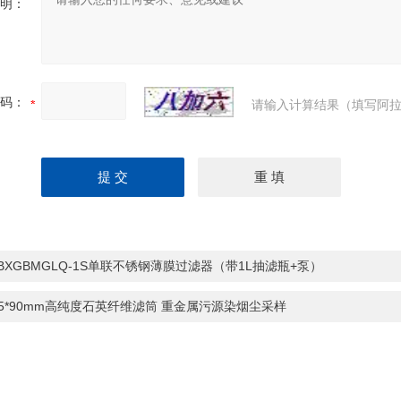
明：
码：
请输入计算结果（填写阿拉
-BXGBMGLQ-1S单联不锈钢薄膜过滤器（带1L抽滤瓶+泵）
25*90mm高纯度石英纤维滤筒 重金属污源染烟尘采样