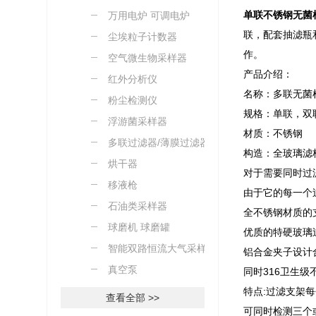
单联不锈钢无菌
万用电炉 可调电炉
联，配套抽滤瓶和
尘埃粒子计数器
作。
空气微生物采样器
产品介绍：
红外分析仪
名称：多联无菌
粉尘检测仪
规格：单联，双
浮游菌采样器
材质：不锈钢
多联过滤器/薄膜过滤器
构造：全玻璃滤杯
烘干器
对于需要同时过
移液枪
由于它的每一个
石油类采样器
全不锈钢材质的
球磨机 球磨罐
优质的特硬玻璃
智能双路恒流大气采样器
铝合金夹子设计
真空泵
同时316卫生
特点:过滤支架
查看全部 >>
可同时检测三个