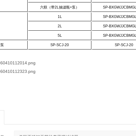
六联（带
2L
抽滤瓶
+
泵）
SP-BXGWJJCBMGL
1L
SP-BXGWJJCBMGL
2L
SP-BXGWJJCBMGL
5L
SP-BXGWJJCBMGL
空泵
SP-SCJ-20
SP-SCJ-20