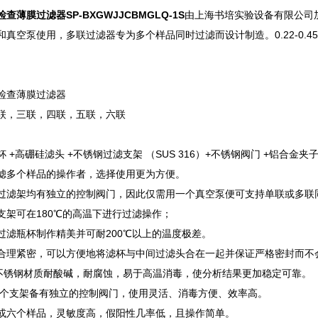
检查薄膜过滤器
SP-BXGWJJCBMGLQ-1S
由上海书培实验设备有限公司
真空泵使用，多联过滤器专为多个样品同时过滤而设计制造。0.22-0.45um 
检查薄膜过滤器
联，三联，四联，五联，六联
 +高硼硅滤头 +不锈钢过滤支架 （SUS 316）+不锈钢阀门 +铝合金夹
滤多个样品的操作者，选择使用更为方便。
过滤架均有独立的控制阀门，因此仅需用一个真空泵便可支持单联或多联
支架可在180℃的高温下进行过滤操作；
过滤瓶杯制作精美并可耐200℃以上的温度极差。
合理紧密，可以方便地将滤杯与中间过滤头合在一起并保证严格密封而不
级不锈钢材质耐酸碱，耐腐蚀，易于高温消毒，使分析结果更加稳定可靠。
每个支架备有独立的控制阀门，使用灵活、消毒方便、效率高。
或六个样品，灵敏度高，假阳性几率低，且操作简单。