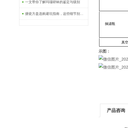
一文带你了解玛瑙研钵的鉴定与级别
搪瓷方盘选购避坑指南，这些细节别忽略
抽滤瓶
真
示图：
产品咨询