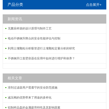
姆Setaram、日本岛津Shimadzu、日
产品分类
点击展开+
本理学Rigaku、日本精工SII、德国布
鲁克AXS等公司生产的热分析仪器。
新闻资讯
无菌采样袋的设计原理与制作工艺
电动不锈钢升降台的安全性能评估与控制
利用土壤颗粒分析吸管进行土壤颗粒定量分析的研究
不锈钢开口直壁容器在应用中如何进行维护和保养？
相关文章
溶剂过滤器用户需遵守的安全防范措施
减压阀的优势带来了用途的多样化
铝制样品盘的金属疲劳特性及其影响因素