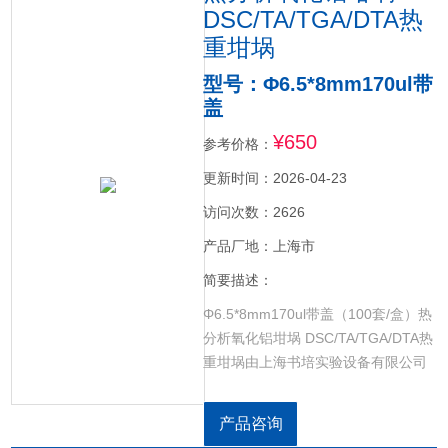
DSC/TA/TGA/DTA热
重坩埚
型号：Φ6.5*8mm170ul带
盖
¥650
参考价格：
更新时间：2026-04-23
访问次数：2626
产品厂地：上海市
简要描述：
Φ6.5*8mm170ul带盖（100套/盒）热
分析氧化铝坩埚 DSC/TA/TGA/DTA热
重坩埚由上海书培实验设备有限公司
加工定制，适配于德国林塞斯
Linseis、美国PE、美国TA、德国
产品咨询
Netzsch、瑞士Mettler、法国塞塔拉