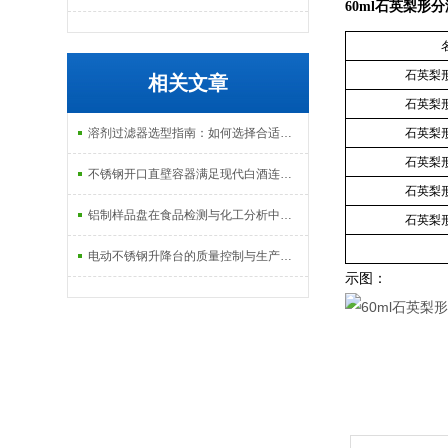
60ml石英梨形
石英梨
相关文章
石英梨
溶剂过滤器选型指南：如何选择合适的过滤介质
石英梨
石英梨
不锈钢开口直壁容器满足现代白酒连续规模生产
石英梨
铝制样品盘在食品检测与化工分析中的应用揭秘
石英梨
电动不锈钢升降台的质量控制与生产工艺
示图：