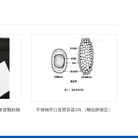
低浓度颗粒物
不锈钢开口直壁容器10L（蛔虫卵测定）