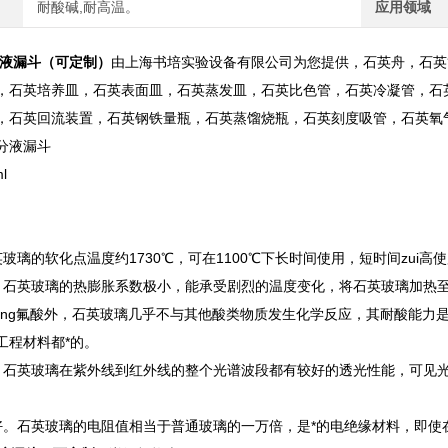
耐酸碱,耐高温。
应用领域
分液漏斗（可定制）
由上海书培实验设备有限公司为您提供，石英舟，石英
，石英培养皿，石英表面皿，石英蒸发皿，石英比色管，石英冷凝管，石
，石英回流装置，石英钢铁量瓶，石英蒸馏烧瓶，石英刻度吸管，石英氧气
分液漏斗
l
玻璃的软化点温度约1730℃，可在1100℃下长时间使用，短时间zui高使
。石英玻璃的热膨胀系数极小，能承受剧烈的温度变化，将石英玻璃加热至
qing氟酸外，石英玻璃几乎不与其他酸类物质发生化学反应，其耐酸能力是
工程材料都*的。
。石英玻璃在紫外线到红外线的整个光谱波段都有较好的透光性能，可见光透
好。石英玻璃的电阻值相当于普通玻璃的一万倍，是*的电绝缘材料，即使