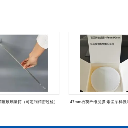
精度玻璃量筒（可定制精密过检）
47mm石英纤维滤膜 烟尘采样