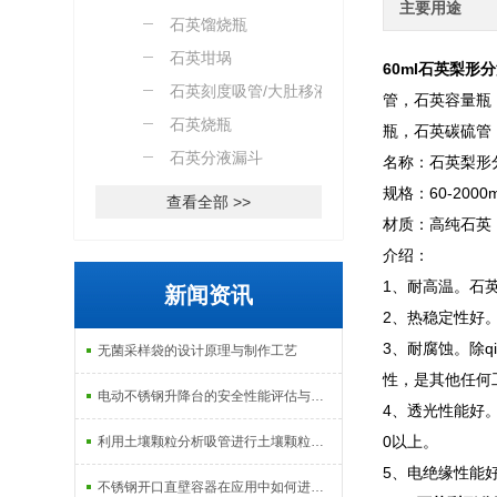
主要用途
石英馏烧瓶
石英坩埚
60ml石英梨形
石英刻度吸管/大肚移液管
管，石英容量瓶
石英烧瓶
瓶，石英碳硫管
石英分液漏斗
名称：石英梨形
规格：60-2000m
查看全部 >>
材质：高纯石英
介绍：
1、耐高温。石英
新闻资讯
2、热稳定性好
3、耐腐蚀。除
无菌采样袋的设计原理与制作工艺
性，是其他任何
电动不锈钢升降台的安全性能评估与控制
4、透光性能好
0以上。
利用土壤颗粒分析吸管进行土壤颗粒定量分析的研究
5、电绝缘性能
不锈钢开口直壁容器在应用中如何进行维护和保养？