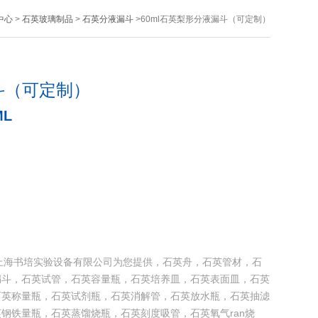
中心
>
石英玻璃制品
>
石英分液漏斗
>60ml石英梨形分液漏斗（可定制）
斗（可定制）
ML
由上海书培实验设备有限公司为您提供，石英舟，石英管材，石
漏斗，石英试管，石英容量瓶，石英培养皿，石英表面皿，石英
石英称量瓶，石英试剂瓶，石英消解管，石英放水瓶，石英抽滤
钢铁量瓶，石英蒸馏烧瓶，石英刻度吸管，石英氧气ran烧