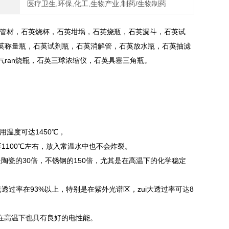
医疗卫生,环保,化工,生物产业,制药/生物制药
管材，石英烧杯，石英坩埚，石英烧瓶，石英漏斗，石英试
英称量瓶，石英试剂瓶，石英消解管，石英放水瓶，石英抽滤
ran烧瓶，石英三球浓缩仪，石英具塞三角瓶。
用温度可达1450℃，
1100℃左右，放入常温水中也不会炸裂。
陶瓷的30倍，不锈钢的150倍，尤其是在高温下的化学稳定
过率在93%以上，特别是在紫外光谱区，zui大透过率可达8
在高温下也具有良好的电性能。