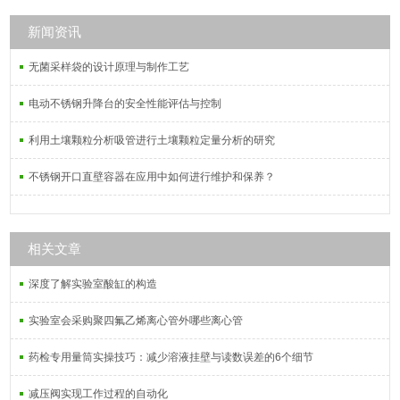
框1ml网格和定量计数框5ml S型）。
新闻资讯
无菌采样袋的设计原理与制作工艺
电动不锈钢升降台的安全性能评估与控制
利用土壤颗粒分析吸管进行土壤颗粒定量分析的研究
不锈钢开口直壁容器在应用中如何进行维护和保养？
相关文章
深度了解实验室酸缸的构造
实验室会采购聚四氟乙烯离心管外哪些离心管
药检专用量筒实操技巧：减少溶液挂壁与读数误差的6个细节
减压阀实现工作过程的自动化