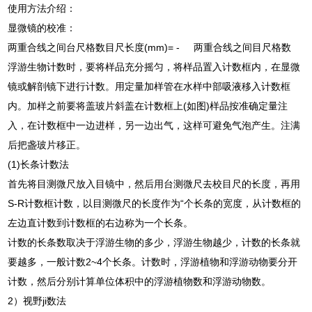
使用方法介绍：
显微镜的校准：
两重合线之间台尺格数目尺长度(mm)= - 两重合线之间目尺格数
浮游生物计数时，要将样品充分摇匀，将样品置入计数框内，在显微
镜或解剖镜下进行计数。用定量加样管在水样中部吸液移入计数框
内。加样之前要将盖玻片斜盖在计数框上(如图)样品按准确定量注
入，在计数框中一边进样，另一边出气，这样可避免气泡产生。注满
后把盏玻片移正。
(1)长条计数法
首先将目测微尺放入目镜中，然后用台测微尺去校目尺的长度，再用
S-R计数框计数，以目测微尺的长度作为“个长条的宽度，从计数框的
左边直计数到计数框的右边称为一个长条。
计数的长条数取决于浮游生物的多少，浮游生物越少，计数的长条就
要越多，一般计数2~4个长条。计数时，浮游植物和浮游动物要分开
计数，然后分别计算单位体积中的浮游植物数和浮游动物数。
2）视野ji数法