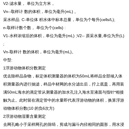
V2-滤水量， 单位为立方米，
Vn--取样计 数的体积，单位为毫升(mL) 。
采水样品: C-单位体 积水体中标本总量，单位为个每升(cells/L);
n-取样计数个数， 单位为个(cells) :
V1-水样浓缩后的体积，单位为毫升(mL) ;V2-- 原采水量,单位为升(L)
;
Vn-取样计 数的体积，单位为毫升(mL)。
中型:
1浮游动物体积分数测定
优去除样品杂物，标定体积测量器的体积为50mL将样品全部倾入体
积测量器内进行抽滤，样品中材网的水分滤出后，拧上底盖，再用装
满50mL海水的滴定管从测量器的加水孔注入海水至液面与指针*相接
触为止。此时留在滴定管中的水量即代表浮游动物的体积，换算浮游
动物体积分数(10 的负6次方)
2浮游动物湿重含量测定
去网孔略小于采样网孔的筛绢，剪成与漏斗内径相同的圆形，用水浸