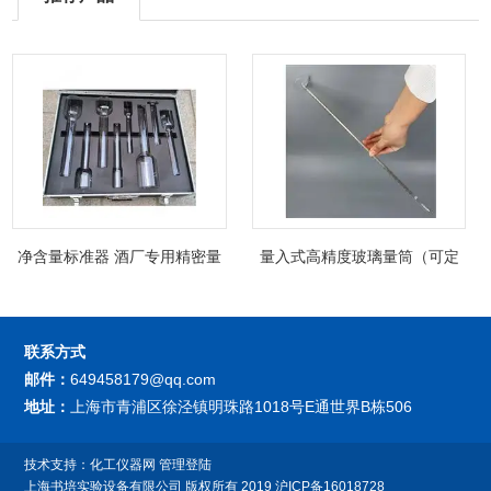
净含量标准器 酒厂专用精密量
量入式高精度玻璃量筒（可定
筒（可过检）
制精密过检）
联系方式
邮件：
649458179@qq.com
地址：
上海市青浦区徐泾镇明珠路1018号E通世界B栋506
技术支持：
化工仪器网
管理登陆
上海书培实验设备有限公司
版权所有 2019
沪ICP备16018728