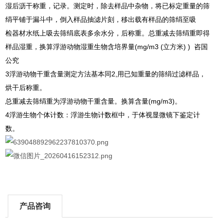
湿后沥干称重，记录。测定时，除去样品中杂物，将已标定重量的筛
绢平铺于漏斗中，倒入样品抽滤片刻，移出载有样品的筛绢至吸
检器材水纸上吸去筛绢底表多余水分，后称重。总重减去筛绢重即得
样品湿重，换算浮游动物湿重生物含培界量(mg/m3 (立方米) ) 咨国
公究
3浮游动物干重含量测定方法基本同2,用已知重量的筛绢过滤样品，
烘干后称重。
总重减去筛绢重为浮游动物干重含量。换算含量(mg/m3)。
4浮游生物个体计数：浮游生物计数框中，于体视显微镜下鉴定计
数。
产品咨询