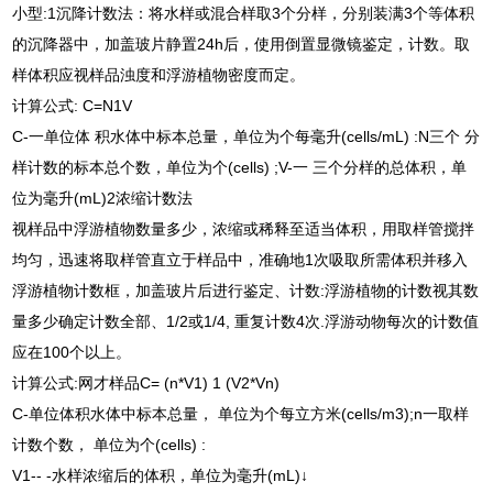
小型:1沉降计数法：将水样或混合样取3个分样，分别装满3个等体积
的沉降器中，加盖玻片静置24h后，使用倒置显微镜鉴定，计数。取
样体积应视样品浊度和浮游植物密度而定。
计算公式: C=N1V
C-一单位体 积水体中标本总量，单位为个每毫升(cells/mL) :N三个 分
样计数的标本总个数，单位为个(cells) ;V-一 三个分样的总体积，单
位为毫升(mL)2浓缩计数法
视样品中浮游植物数量多少，浓缩或稀释至适当体积，用取样管搅拌
均匀，迅速将取样管直立于样品中，准确地1次吸取所需体积并移入
浮游植物计数框，加盖玻片后进行鉴定、计数:浮游植物的计数视其数
量多少确定计数全部、1/2或1/4, 重复计数4次.浮游动物每次的计数值
应在100个以上。
计算公式:网才样品C= (n*V1) 1 (V2*Vn)
C-单位体积水体中标本总量， 单位为个每立方米(cells/m3);n一取样
计数个数， 单位为个(cells) :
V1-- -水样浓缩后的体积，单位为毫升(mL)↓