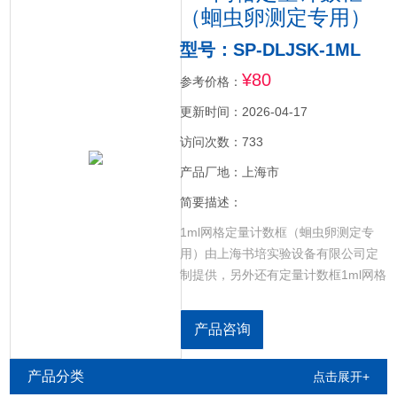
（蛔虫卵测定专用）
型号：SP-DLJSK-1ML
¥80
参考价格：
更新时间：2026-04-17
访问次数：733
产品厂地：上海市
简要描述：
1ml网格定量计数框（蛔虫卵测定专
用）由上海书培实验设备有限公司定
制提供，另外还有定量计数框1ml网格
型 专门用于蛔虫卵测定，其它相关耗
材包括（提供冰箱、筛网、不锈钢开
产品咨询
口直壁容器、开口直壁量筒、螺口尖
底离心管、离心机、一次性巴氏滴
产品分类
点击展开+
管、漩涡混匀器、显微镜、定量计数