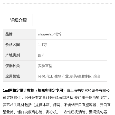
详细介绍
品牌
shupeilab/书培
价格区间
1-1万
产地类别
国产
仪器种类
实验室型
应用领域
环保,化工,生物产业,制药/生物制药,综合
1ml网格定量计数框（蛔虫卵测定专用）
由上海书培实验设备有限公
司定制提供，另外还有定量计数框1ml网格型 专门用于蛔虫卵测定，
其它相关耗材包括（提供冰箱、筛网、不锈钢开口直壁容器、开口直
壁量筒、螺口尖底离心管、离心机、一次性巴氏滴管、漩涡混匀器、