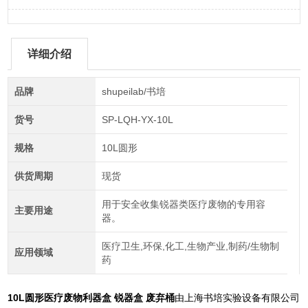
详细介绍
品牌
shupeilab/书培
货号
SP-LQH-YX-10L
规格
10L圆形
供货周期
现货
用于安全收集锐器类医疗废物的专用容
主要用途
器。
医疗卫生,环保,化工,生物产业,制药/生物制
应用领域
药
10L圆形医疗废物利器盒 锐器盒 废弃桶
由上海书培实验设备有限公司