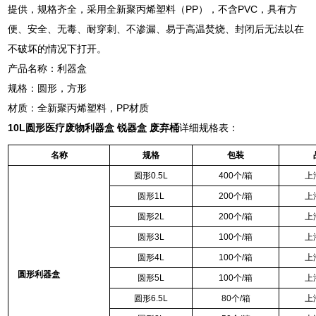
提供，规格齐全，采用全新聚丙烯塑料（PP），不含PVC，具有方
便、安全、无毒、耐穿刺、不渗漏、易于高温焚烧、封闭后无法以在
不破坏的情况下打开。
产品名称：利器盒
规格：圆形，方形
材质：全新聚丙烯塑料，PP材质
10L圆形医疗废物利器盒 锐器盒 废弃桶
详细规格表：
名称
规格
包装
圆形
0.5L
400
个
/
箱
上
圆形
1L
200
个
/
箱
上
圆形
2L
200
个
/
箱
上
圆形
3L
100
个
/
箱
上
圆形
4L
100
个
/
箱
上
圆形
利器盒
圆形
5L
100
个
/
箱
上
圆形
6.5L
80
个
/
箱
上