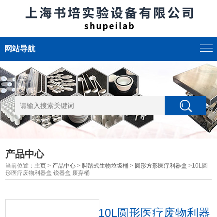
网站导航
产品中心
当前位置：
主页
>
产品中心
>
脚踏式生物垃圾桶
>
圆形方形医疗利器盒
>10L圆
形医疗废物利器盒 锐器盒 废弃桶
10L圆形医疗废物利器