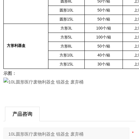
圆形
8L
50
个
/
箱
上
圆形
10L
50
个
/
箱
上
圆形
15L
50
个
/
箱
上
方形
3L
100
个
/
箱
上
方形
5L
100
个
/
箱
上
方形利器盒
方形
8L
50
个
/
箱
上
方形
10L
40
个
/
箱
上
方形
15L
30
个
/
箱
上
示图：
产品咨询