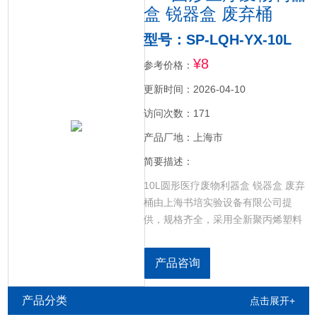
盒 锐器盒 废弃桶
型号：SP-LQH-YX-10L
¥8
参考价格：
更新时间：2026-04-10
访问次数：171
产品厂地：上海市
简要描述：
10L圆形医疗废物利器盒 锐器盒 废弃
桶由上海书培实验设备有限公司提
供，规格齐全，采用全新聚丙烯塑料
（PP），不含PVC，具有方便、安
全、无毒、耐穿刺、不渗漏、易于高
产品咨询
温焚烧、封闭后无法以在不破坏的情
况下打开。
产品分类
点击展开+