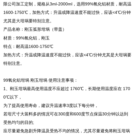
限公司加工定制，规格从3ml-2000ml，选用99%氧化铝材质，耐高温
1600-1750℃，加热方式：升温或降温速度不能过快，应该<4℃/分钟
尤其是大坩埚要特别注意。
产品名称：刚玉弧形坩埚（带盖）
材质：
99%
氧化铝，刚玉
特点：耐高温
1600-1750
℃
加热方式：升温或降温速度不能过快，应该
<4
℃
/
分钟尤其是大坩埚要
特别注意。
99
氧化铝坩埚 刚玉坩埚
使用注意事项：
1
、刚玉坩埚最高使用温度不应超过
1760
℃，长期使用温度应在
170
0
℃以下，
为了提高使用寿命，建议升温速率
3
度以下每分钟，
若坩尺寸大装料多的情况可在
300
度和
600
度节点保温
30
分钟以达到
受热均匀的目的
;
应尽量避免急剧升降温及受热不均的情况，尤其尽量避免将刚玉坩埚