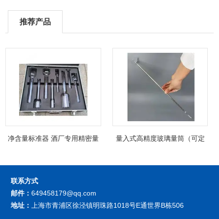
推荐产品
净含量标准器 酒厂专用精密量
量入式高精度玻璃量筒（可定
筒（可过检）
制精密过检）
联系方式
邮件：
649458179@qq.com
地址：
上海市青浦区徐泾镇明珠路1018号E通世界B栋506