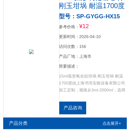
刚玉坩埚 耐温1700度
型号：SP-GYGG-HX15
¥12
参考价格：
更新时间：2026-04-10
访问次数：156
产品厂地：上海市
简要描述：
15ml弧形氧化铝坩埚 刚玉坩埚 耐温
1700度由上海书培实验设备有限公司
加工定制，规格从3ml-2000ml，选用
99%氧化铝材质，耐高温1600-
1750℃，加热方式：升温或降温速度
产品咨询
不能过快，应该<4℃/分钟尤其是大坩
埚要特别注意。
产品分类
点击展开+