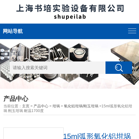
网站导航
产品中心
当前位置：
主页
>
产品中心
>
坩埚
>
氧化铝坩埚/刚玉坩埚
>15ml弧形氧化铝坩
埚 刚玉坩埚 耐温1700度
15ml弧形氧化铝坩埚