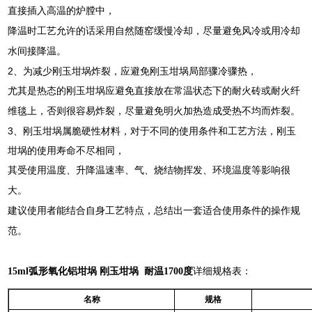
直接插入高温的炉膛中，
降温时工艺允许的话采用自然随窑缓慢冷却，尽量避免风冷或用冷却
水间接降温。
2
、为减少刚玉坩埚炸裂，应避免刚玉坩埚局部骤冷骤热，
尤其是热态的刚玉坩埚应避免直接放在常温状态下的耐火砖或耐火纤
维毯上，否则很容易炸裂，尽量避免明火加热造成受热不均而炸裂。
3
、刚玉坩埚属脆硬性材料，对于不同的使用条件和工艺方法，刚玉
坩埚的使用寿命不尽相同，
其受使用温度、升降温速率、气、烧结物挥发、环境温度等影响很
大。
建议使用者能结合自身工艺特点，总结出一套适合使用条件的操作规
范。
15ml弧形氧化铝坩埚 刚玉坩埚 耐温1700度
详细规格表：
名称
规格