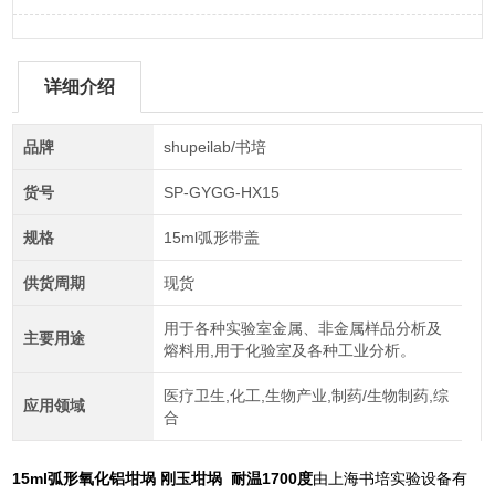
详细介绍
品牌
shupeilab/书培
货号
SP-GYGG-HX15
规格
15ml弧形带盖
供货周期
现货
用于各种实验室金属、非金属样品分析及
主要用途
熔料用,用于化验室及各种工业分析。
医疗卫生,化工,生物产业,制药/生物制药,综
应用领域
合
15ml弧形氧化铝坩埚 刚玉坩埚 耐温1700度
由上海书培实验设备有