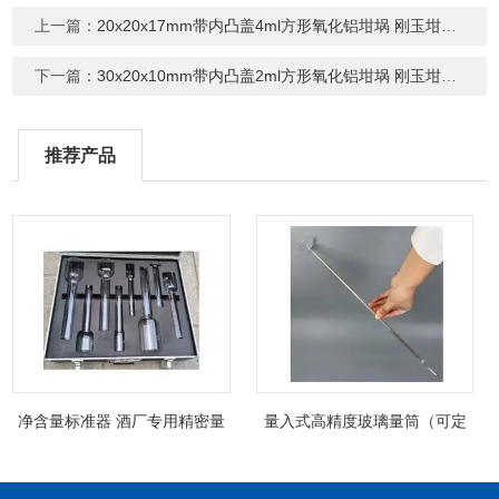
上一篇：
20x20x17mm带内凸盖4ml方形氧化铝坩埚 刚玉坩埚 刚玉方舟 灰皿
下一篇：
30x20x10mm带内凸盖2ml方形氧化铝坩埚 刚玉坩埚 刚玉方舟 灰皿
推荐产品
净含量标准器 酒厂专用精密量
量入式高精度玻璃量筒（可定
筒（可过检）
制精密过检）