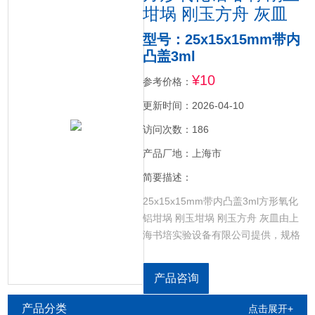
坩埚 刚玉方舟 灰皿
型号：25x15x15mm带内
凸盖3ml
¥10
参考价格：
更新时间：2026-04-10
访问次数：186
产品厂地：上海市
简要描述：
25x15x15mm带内凸盖3ml方形氧化
铝坩埚 刚玉坩埚 刚玉方舟 灰皿由上
海书培实验设备有限公司提供，规格
齐全，各种实验室金属、非金属样品
分析及熔料用。用于化验室及各种工
产品咨询
业分析。
产品分类
点击展开+