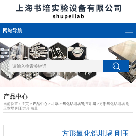
网站导航
产品中心
当前位置：
主页
>
产品中心
>
坩埚
>
氧化铝坩埚/刚玉坩埚
>方形氧化铝坩埚 刚
玉坩埚 刚玉方舟 灰皿
方形氧化铝坩埚 刚玉