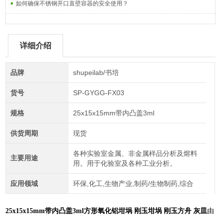
如何确保不锈钢开口直壁容器的安全使用？
详细介绍
品牌
shupeilab/书培
货号
SP-GYGG-FX03
规格
25x15x15mm带内凸盖3ml
供货周期
现货
各种实验室金属、非金属样品分析及熔料
主要用途
用。用于化验室及各种工业分析。
应用领域
环保,化工,生物产业,制药/生物制药,综合
25x15x15mm带内凸盖3ml
方形氧化铝坩埚 刚玉坩埚 刚玉方舟 灰皿
由