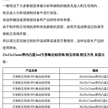
一般情况下大多数都是将被分析和烧制的物质先放入刚玉坩埚内，
然后放入分析或烧制设备中进行加温，
加温和撤温速度根据设备和产品特性有快有慢，
由于制作刚玉坩埚的原料有热膨胀的原因，故而升温或降温过快易导
致刚玉坩埚开裂，
所以请注意实验过程的升温或降温速度尽量慢些，这样会延长产品的
使用寿命。
规
25x15x15mm带内凸盖3ml
方形氧化铝坩埚 刚玉坩埚 刚玉方舟 灰皿
格：
产品名称
规格
方形刚玉坩埚 99%氧化铝坩埚
20x20x10mm带内凸盖2
方形刚玉坩埚 99%氧化铝坩埚
20x20x17mm带内凸盖4
方形刚玉坩埚 99%氧化铝坩埚
25x15x15mm带内凸盖3
方形刚玉坩埚 99%氧化铝坩埚
30x20x10mm带内凸盖2
方形刚玉坩埚 99%氧化铝坩埚
30x20x17mm带内凸盖4.
方形刚玉坩埚 99%氧化铝坩埚
30x30x10mm带内凸盖4