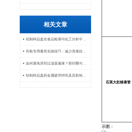
相关文章
铝制样品盘在食品检测与化工分析中的应用揭秘
药检专用量筒实操技巧：减少溶液挂壁与读数误差的6个细节
如何避免溶剂过滤器漏液？密封圈与安装技巧
铝制样品盘的金属疲劳特性及其影响因素
石英大肚移液管
示图：