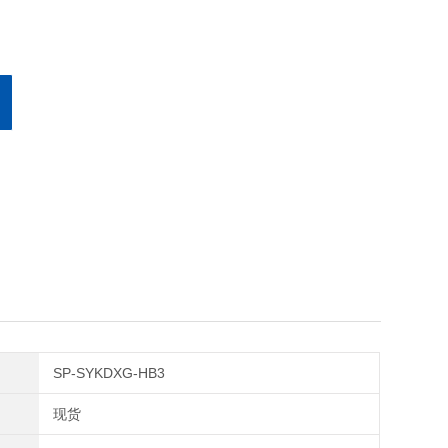
SP-SYKDXG-HB3
现货