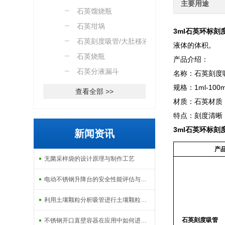
主要用途
石英馏烧瓶
石英坩埚
3ml石英环标刻
石英刻度吸管/大肚移液管
液体的体积。
石英烧瓶
产品介绍：
石英分液漏斗
名称：石英刻度
规格：1ml-100m
查看全部 >>
材质：石英材质
特点：刻度清晰
3ml石英环标刻
新闻资讯
产
无菌采样袋的设计原理与制作工艺
电动不锈钢升降台的安全性能评估与控制
利用土壤颗粒分析吸管进行土壤颗粒定量分析的研究
石英刻度吸管
不锈钢开口直壁容器在应用中如何进行维护和保养？