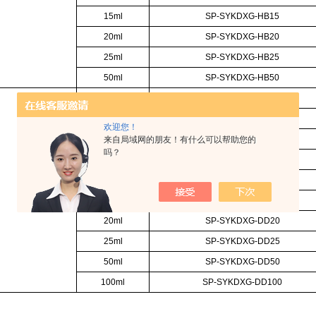
15ml
SP-SYKDXG-HB15
20ml
SP-SYKDXG-HB20
25ml
SP-SYKDXG-HB25
50ml
SP-SYKDXG-HB50
1ml
SP-SYKDXG-DD1
2ml
SP-SYKDXG-DD2
欢迎您！
3ml
SP-SYKDXG-DD3
来自局域网的朋友！有什么可以帮助您的
吗？
5ml
SP-SYKDXG-DD5
10ml
SP-SYKDXG-DD10
15ml
SP-SYKDXG-DD15
20ml
SP-SYKDXG-DD20
25ml
SP-SYKDXG-DD25
50ml
SP-SYKDXG-DD50
100ml
SP-SYKDXG-DD100