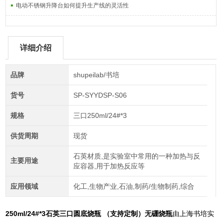
电动不锈钢升降台如何提升生产线的灵活性
详细介绍
品牌
shupeilab/书培
货号
SP-SYYDSP-S06
规格
三口250ml/24#*3
供货周期
现货
石英材质,是实验室中常用的一种加热与反
主要用途
应容器,用于加热反应等
应用领域
化工,生物产业,石油,制药/生物制药,综合
250ml/24#*3
石英三口圆底烧瓶 （支持定制）无硼烧瓶
由上海书培实