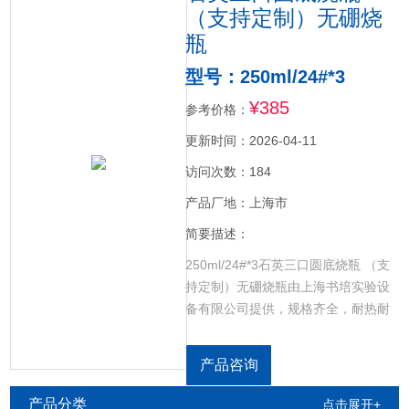
（支持定制）无硼烧
瓶
型号：250ml/24#*3
¥385
参考价格：
更新时间：2026-04-11
访问次数：184
产品厂地：上海市
简要描述：
250ml/24#*3石英三口圆底烧瓶 （支
持定制）无硼烧瓶由上海书培实验设
备有限公司提供，规格齐全，耐热耐
高温，透明度高，耐压防爆，电绝缘
性能好，耐腐蚀，加厚无硼，是实验
产品咨询
室中常用的一种加热与反应容器,用于
加热反应等。
产品分类
点击展开+