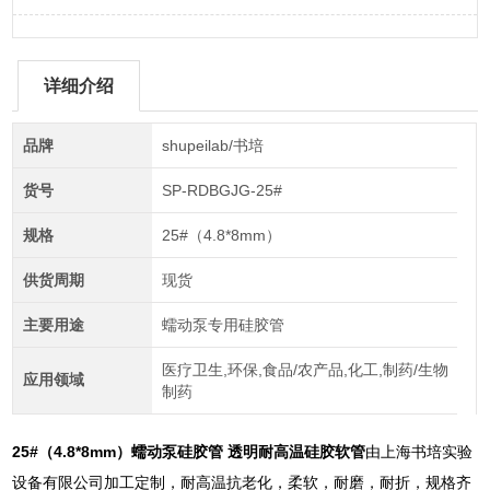
详细介绍
品牌
shupeilab/书培
货号
SP-RDBGJG-25#
规格
25#（4.8*8mm）
供货周期
现货
主要用途
蠕动泵专用硅胶管
医疗卫生,环保,食品/农产品,化工,制药/生物
应用领域
制药
25#（4.8*8mm）
蠕动泵硅胶管 透明耐高温硅胶软管
由上海书培实验
设备有限公司加工定制，耐高温抗老化，柔软，耐磨，耐折，规格齐