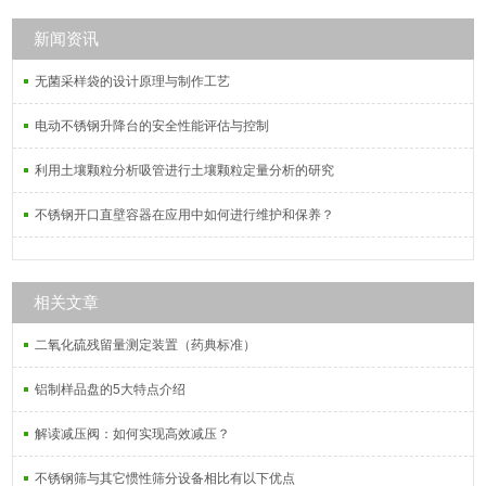
新闻资讯
无菌采样袋的设计原理与制作工艺
电动不锈钢升降台的安全性能评估与控制
利用土壤颗粒分析吸管进行土壤颗粒定量分析的研究
不锈钢开口直壁容器在应用中如何进行维护和保养？
相关文章
二氧化硫残留量测定装置（药典标准）
铝制样品盘的5大特点介绍
解读减压阀：如何实现高效减压？
不锈钢筛与其它惯性筛分设备相比有以下优点