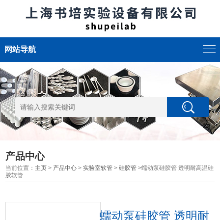
网站导航
产品中心
当前位置：
主页
>
产品中心
>
实验室软管
>
硅胶管
>蠕动泵硅胶管 透明耐高温硅
胶软管
蠕动泵硅胶管 透明耐