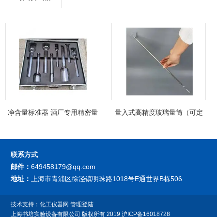
净含量标准器 酒厂专用精密量
量入式高精度玻璃量筒（可定
筒（可过检）
制精密过检）
联系方式
邮件：
649458179@qq.com
地址：
上海市青浦区徐泾镇明珠路1018号E通世界B栋506
技术支持：
化工仪器网
管理登陆
上海书培实验设备有限公司
版权所有 2019
沪ICP备16018728