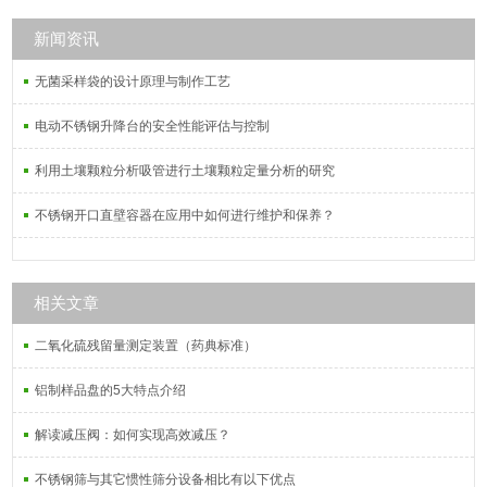
新闻资讯
无菌采样袋的设计原理与制作工艺
电动不锈钢升降台的安全性能评估与控制
利用土壤颗粒分析吸管进行土壤颗粒定量分析的研究
不锈钢开口直壁容器在应用中如何进行维护和保养？
相关文章
二氧化硫残留量测定装置（药典标准）
铝制样品盘的5大特点介绍
解读减压阀：如何实现高效减压？
不锈钢筛与其它惯性筛分设备相比有以下优点