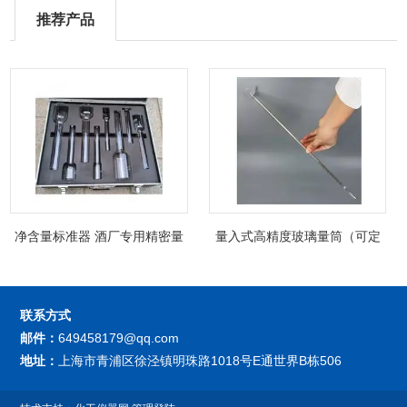
推荐产品
净含量标准器 酒厂专用精密量
量入式高精度玻璃量筒（可定
筒（可过检）
制精密过检）
联系方式
邮件：
649458179@qq.com
地址：
上海市青浦区徐泾镇明珠路1018号E通世界B栋506