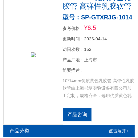
胶管 高弹性乳胶软管
型号：SP-GTXRJG-1014
¥6.5
参考价格：
更新时间：2026-04-14
访问次数：152
产品厂地：上海市
简要描述：
10*14mm优质黄色乳胶管 高弹性乳胶
软管由上海书培实验设备有限公司加
工定制，规格齐全，选用优质黄色乳
胶材质，产品是由天然乳胶制成，对
人体无毒害。产品主要与一般医疗器
产品咨询
具配套、作导通配件使用，是一种用
途广泛的通用医用配套材料。也可用
产品分类
点击展开+
于实验室等化工、玻璃仪器作配件。