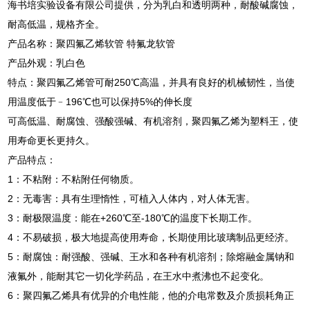
海书培实验设备有限公司提供，分为乳白和透明两种，耐酸碱腐蚀，
耐高低温，规格齐全。
产品名称：聚四氟乙烯软管 特氟龙软管
产品外观：乳白色
特点：聚四氟乙烯管可耐250℃高温，并具有良好的机械韧性，当使
用温度低于﹣196℃也可以保持5%的伸长度
可高低温、耐腐蚀、强酸强碱、有机溶剂，聚四氟乙烯为塑料王，使
用寿命更长更持久。
产品特点：
1：不粘附：不粘附任何物质。
2：无毒害：具有生理惰性，可植入人体内，对人体无害。
3：耐极限温度：能在+260℃至-180℃的温度下长期工作。
4：不易破损，极大地提高使用寿命，长期使用比玻璃制品更经济。
5：耐腐蚀：耐强酸、强碱、王水和各种有机溶剂；除熔融金属钠和
液氟外，能耐其它一切化学药品，在王水中煮沸也不起变化。
6：聚四氟乙烯具有优异的介电性能，他的介电常数及介质损耗角正