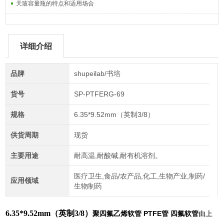
天玻容量瓶的特点和适用场合
详细介绍
品牌
shupeilab/书培
货号
SP-PTFERG-69
规格
6.35*9.52mm（英制3/8）
供货周期
现货
主要用途
耐高温,耐酸碱,耐有机溶剂。
医疗卫生,食品/农产品,化工,生物产业,制药/
应用领域
生物制药
6.35*9.52mm（英制3/8）
聚四氟乙烯软管 PTFE管 四氟软管
由上