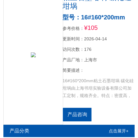
坩埚
型号：16#160*200mm
¥105
参考价格：
更新时间：2026-04-14
访问次数：176
产品厂地：上海市
简要描述：
16#160*200mm粘土石墨坩埚 碳化硅
坩埚由上海书培实验设备有限公司加
工定制，规格齐全。特点：密度高，
耐侵蚀，耐高温，传热快，抗氧化能
力强，抗热震性能高，化学性能稳
产品咨询
定，造型美观。
产品分类
点击展开+