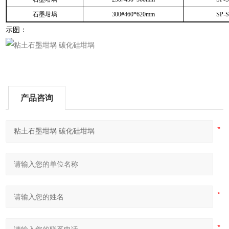
石墨坩埚
300#460*620mm
SP-
示图：
产品咨询