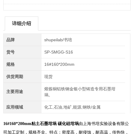
详细介绍
品牌
shupeilab/书培
货号
SP-SMGG-S16
规格
16#160*200mm
供货周期
现货
熔炼铜铝铁钢金银小型铸造专用石墨坩
主要用途
埚。
应用领域
化工,石油,地矿,能源,钢铁/金属
粘土石墨坩埚 碳化硅坩埚
由上海书培实验设备有限公
16#160*200mm
司加工定制，规格齐全。特点：密度高，耐侵蚀，耐高温，传热快，