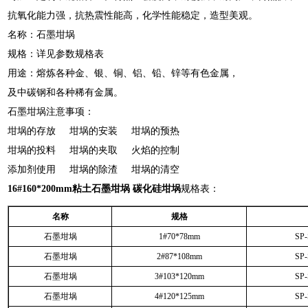
抗氧化能力强，抗热震性能高，化学性能稳定，造型美观。
名称：石墨坩埚
规格：详见参数规格表
用途：熔炼各种金、银、铜、铝、铅、锌等有色金属，
及中碳钢和各种稀有金属。
石墨坩埚
注意事项：
坩埚的存放 坩埚的安装 坩埚的预热
坩埚的投料 坩埚的夹取 火焰的控制
添加剂使用 坩埚的除渣 坩埚的清空
粘土石墨坩埚 碳化硅坩埚
规格表：
16#160*200mm
名称
规格
石墨坩埚
1#70*78mm
SP
石墨坩埚
2#87*108mm
SP
石墨坩埚
3#103*120mm
SP
石墨坩埚
4#120*125mm
SP