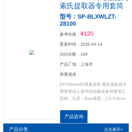
索氏提取器专用套筒
型号：SP-BLXWLZT-
28100
¥120
参考价格：
更新时间：2026-04-14
访问次数：169
产品厂地：上海市
简要描述：
28*100mm纤维素滤筒 索氏提取器专
用套筒由上海书培实验设备有限加工
定制，孔径：8um厚度：1.5-3.0mm
，耐压：0.25 KPa（5L/min），耐
温：120度，滤纸筒采用环保物料制
产品咨询
成，硬度好，不会污柒到样品。
产品分类
点击展开+