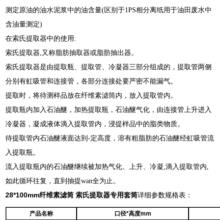
测定原油的油水泥浆中的油含量(区别于1PS相分离纸用于油田废水中
含油量测定)
在索氏提取器中的使用:
索氏提取器,又称脂肪抽取器或脂肪抽出器。
索氏提取器是由提取瓶、提取管、冷凝器三部分组成的，提取管两侧
分别有虹吸管和连接管，各部分连接处要严密不能漏气。
提取时，将待测样品放在纤维素滤筒内，放入提取管内。
提取瓶内加入石油醚，加热提取瓶，石油醚气化，由连接管上升进入
冷凝器，凝成液体滴入提取管内，浸提样品中的脂类物质。
待提取管内石油醚液面达到-定高度，溶有粗脂肪的石油醚经虹吸管流
入提取瓶。
流入提取瓶内的石油醚继续被加热气化、上升、冷凝,滴入提取管内,
如此循环往复，直到抽提wan全为止。
28*100mm纤维素滤筒 索氏提取器专用套筒
详细参数规格表：
产品名称
口径*高度mm