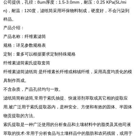
公司提供，孔径：8um厚度：1.5-3.0mm，耐压：0.25 KPa(5L/mi
n)，耐温：120度，滤纸筒采用环保物料制成，硬度好，不会污柒到
样品。
产品介绍：
产品名称：纤维素滤筒
规格：详见参数规格表
定制：量多可以根据要求定制特殊规格
纤维素滤筒索氏提取套筒
纤维素滤筒滤纸筒:是纤维素长纤维或棉绒纤维，采用高度均质化的模
具制作而成。
不含杂质，产品孔径均匀一致。
滤纸筒简称滤筒,常用于索氏抽提、快速溶剂萃取或其它相的提取应
用,被广泛用于索氏提取器内，是种安全、方便和有效的固体、半固体
物贡提取的方法。
索氏提取是一种广泛使用的分析食品和土壤材料中的脂类及其他司液
萃取的技术-常用于分析食品与土壤样品中的脂肪和农药残留，或用于