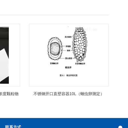
低浓度颗粒物
不锈钢开口直壁容器10L（蛔虫卵测定）
联系方式