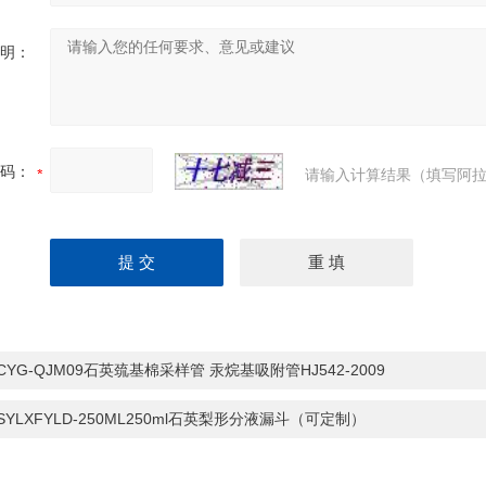
明：
码：
请输入计算结果（填写阿拉
-CYG-QJM09石英巯基棉采样管 汞烷基吸附管HJ542-2009
-SYLXFYLD-250ML250ml石英梨形分液漏斗（可定制）