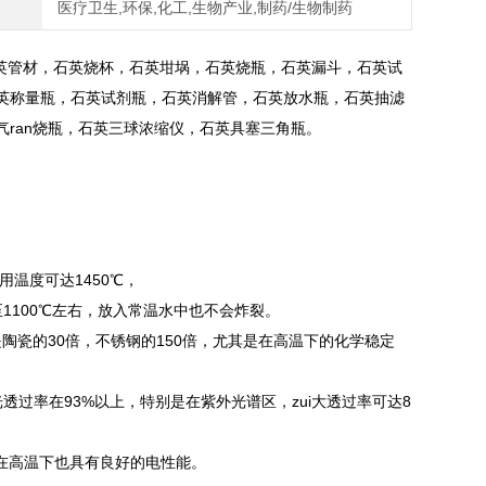
医疗卫生,环保,化工,生物产业,制药/生物制药
英管材，石英烧杯，石英坩埚，石英烧瓶，石英漏斗，石英试
英称量瓶，石英试剂瓶，石英消解管，石英放水瓶，石英抽滤
ran烧瓶，石英三球浓缩仪，石英具塞三角瓶。
用温度可达1450℃，
1100℃左右，放入常温水中也不会炸裂。
陶瓷的30倍，不锈钢的150倍，尤其是在高温下的化学稳定
过率在93%以上，特别是在紫外光谱区，zui大透过率可达8
在高温下也具有良好的电性能。