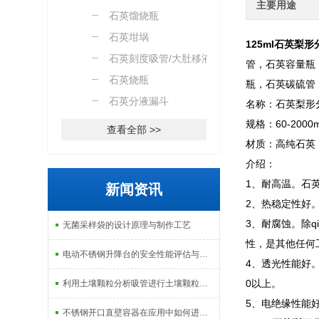
主要用途
石英馏烧瓶
石英坩埚
125ml石英梨
石英刻度吸管/大肚移液管
管，石英容量瓶
石英烧瓶
瓶，石英碳硫管
石英分液漏斗
名称：石英梨形
规格：60-2000m
查看全部 >>
材质：高纯石英
介绍：
1、耐高温。石英
新闻资讯
2、热稳定性好
3、耐腐蚀。除
无菌采样袋的设计原理与制作工艺
性，是其他任何
电动不锈钢升降台的安全性能评估与控制
4、透光性能好
0以上。
利用土壤颗粒分析吸管进行土壤颗粒定量分析的研究
5、电绝缘性能
不锈钢开口直壁容器在应用中如何进行维护和保养？