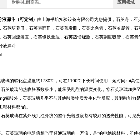
耐酸碱,耐高温。
应用领域
形分液漏斗（可定制）
由上海书培实验设备有限公司为您提供，石英舟，石
，石英培养皿，石英表面皿，石英蒸发皿，石英比色管，石英冷凝管，石
，石英回流装置，石英钢铁量瓶，石英蒸馏烧瓶，石英刻度吸管，石英氧气
分液漏斗
l
玻璃的软化点温度约1730℃，可在1100℃下长时间使用，短时间zui高使
。石英玻璃的热膨胀系数极小，能承受剧烈的温度变化，将石英玻璃加热至
qing氟酸外，石英玻璃几乎不与其他酸类物质发生化学反应，其耐酸能力是
工程材料都*的。
。石英玻璃在紫外线到红外线的整个光谱波段都有较好的透光性能，可见光透
好。石英玻璃的电阻值相当于普通玻璃的一万倍，是*的电绝缘材料，即使