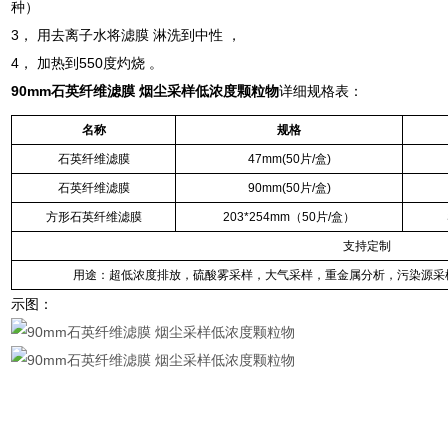
种）
3， 用去离子水将滤膜 淋洗到中性 ，
4， 加热到550度灼烧 。
90mm石英纤维滤膜 烟尘采样低浓度颗粒物
详细规格表：
名称
规格
石英纤维滤膜
47mm(50片/盒)
石英纤维滤膜
90mm(50片/盒)
方形石英纤维滤膜
203*254mm（50片/盒）
支持定制
用途：超低浓度排放，硫酸雾采样，大气采样，重金属分析，污染源采
示图：