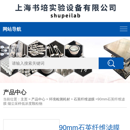
网站导航
产品中心
当前位置：
主页
>
产品中心
>
环境检测耗材
>
石英纤维滤膜
>90mm石英纤维滤
膜 烟尘采样低浓度颗粒物
90mm石英纤维滤膜