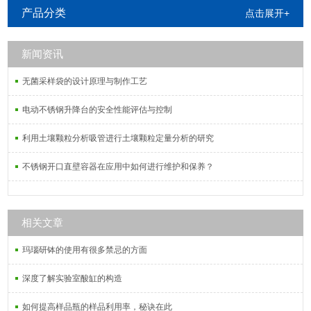
产品分类
点击展开+
新闻资讯
无菌采样袋的设计原理与制作工艺
电动不锈钢升降台的安全性能评估与控制
利用土壤颗粒分析吸管进行土壤颗粒定量分析的研究
不锈钢开口直壁容器在应用中如何进行维护和保养？
相关文章
玛瑙研钵的使用有很多禁忌的方面
深度了解实验室酸缸的构造
如何提高样品瓶的样品利用率，秘诀在此