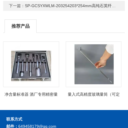
下一篇：
SP-GCSYXWLM-203254203*254mm高纯石英纤维滤膜二噁英采样
推荐产品
净含量标准器 酒厂专用精密量
量入式高精度玻璃量筒（可定
筒（可过检）
制精密过检）
联系方式
邮件：
649458179@qq.com