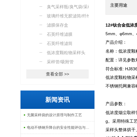
主要用途
臭气采样瓶/臭气袋/采样
桶
玻璃纤维无胶滤筒/纤维素
滤筒
滤膜保存盒
12#钛合金低浓
5mm、φ6mm
石英纤维滤膜
产品介绍：
石英纤维滤筒
名称：低浓度颗
低浓度颗粒物采样头
配置：详见参数
采样管/吸附管
符合标准: HJ
查看全部 >>
低浓度颗粒物采
不锈钢托网兼容
新闻资讯
产品参数：
低浓度烟尘取样管
无菌采样袋的设计原理与制作工艺
g。采用特殊工
电动不锈钢升降台的安全性能评估与控制
采样头整体烘干