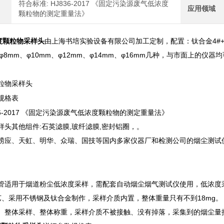
符合标准: HJ836-2017 《固定污染源废气低浓度
应用领域
颗粒物的测定重量法》
度颗粒物采样头
由上海书培实验设备有限公司加工定制，配置：钛合金4#+
、φ8mm、φ10mm、φ12mm、φ14mm、φ16mm几种，与市面上的仪器
粒物采样头
规格表
836-2017 《固定污染源废气低浓度颗粒物的测定重量法》
样头其他组件:石英滤膜,玻纤滤膜,密封铝圈，。
崂应、天虹、明华、众瑞、国技等国内多家仪器厂和检测公司的烟尘测试
适用于烟道粉尘低浓度采样，需配套自动烟尘烟气测试仪使用，低浓度采样1~5
艺、采用不锈钢及钛合金制作，采样介质内置，整体重量只有不到18mg。 
、整体采样、整体称重，采样介质不被接触、没有掉落，采集到的烟尘量接