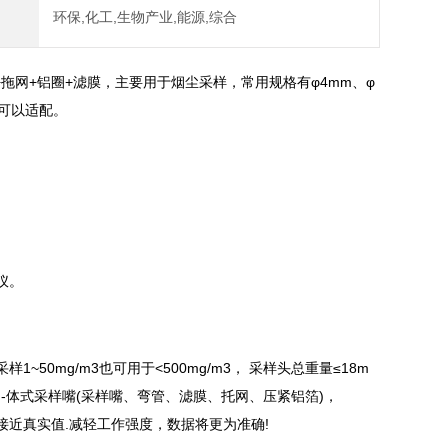
环保,化工,生物产业,能源,综合
拖网+铝圈+滤膜，主要用于烟尘采样，常用规格有φ4mm、φ
均可以适配。
仪。
0mg/m3也可用于<500mg/m3， 采样头总重量≤18m
-体式采样嘴(采样嘴、弯管、滤膜、托网、压紧铝箔)，
近真实值.减轻工作强度，数据将更为准确!