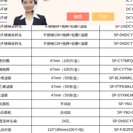
吗？
物不锈钢采样头
不锈钢4.5#+拖网+铝圈+滤膜
SP-DNDCYT
物不锈钢采样头
不锈钢5#+拖网+铝圈+滤膜
SP-DNDCY
物不锈钢采样头
不锈钢6#+拖网+铝圈+滤膜
SP-DNDCY
物不锈钢采样头
不锈钢8#+拖网+铝圈+滤膜
SP-DNDCY
物不锈钢采样头
不锈钢10#+拖网+铝圈+滤膜
SP-DNDCY
物不锈钢采样头
不锈钢12#+拖网+铝圈+滤膜
SP-DNDCY
密封圈
47mm（100片/盒）
SP-CYTMFQ
钢拖网
47mm（100片/盒）
SP-CYTTW
纤维滤膜
47mm（50张/盒）
SP-BLXWWKL
乙烯滤膜
47mm（50张/盒）
SP-PTFEWKL
英滤膜
47mm（50张/盒）
SP-SYXWLM
压膜机
手动款
SP-YMJ
动压膜机
自动款
SP-YMJ-
浓度采样头箱
24孔
SP-DNDCYT
电自封袋
110*180mm(100个/包)
SP-FJDZFD