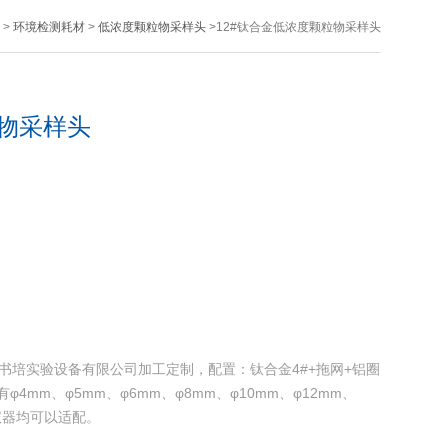
>
环境检测耗材
>
低浓度颗粒物采样头
>12#钛合金低浓度颗粒物采样头
粒物采样头
书培实验设备有限公司加工定制，配置：钛合金4#+拖网+铝圈
4mm、φ5mm、φ6mm、φ8mm、φ10mm、φ12mm、
的仪器均可以适配。