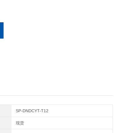
SP-DNDCYT-T12
现货