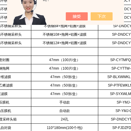
吗？
物不锈钢采样头
不锈钢4.5#+拖网+铝圈+滤膜
SP-DNDCYT
物不锈钢采样头
不锈钢5#+拖网+铝圈+滤膜
SP-DNDCY
物不锈钢采样头
不锈钢6#+拖网+铝圈+滤膜
SP-DNDCY
物不锈钢采样头
不锈钢8#+拖网+铝圈+滤膜
SP-DNDCY
物不锈钢采样头
不锈钢10#+拖网+铝圈+滤膜
SP-DNDCY
物不锈钢采样头
不锈钢12#+拖网+铝圈+滤膜
SP-DNDCY
密封圈
47mm（100片/盒）
SP-CYTMFQ
钢拖网
47mm（100片/盒）
SP-CYTTW
纤维滤膜
47mm（50张/盒）
SP-BLXWWKL
乙烯滤膜
47mm（50张/盒）
SP-PTFEWKL
英滤膜
47mm（50张/盒）
SP-SYXWLM
压膜机
手动款
SP-YMJ
动压膜机
自动款
SP-YMJ-
浓度采样头箱
24孔
SP-DNDCYT
电自封袋
110*180mm(100个/包)
SP-FJDZFD