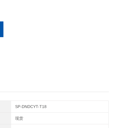
SP-DNDCYT-T18
现货