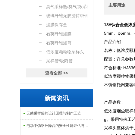
主要用途
臭气采样瓶/臭气袋/采样
桶
玻璃纤维无胶滤筒/纤维素
滤筒
滤膜保存盒
18#钛合金低浓
5mm、φ6mm
石英纤维滤膜
产品介绍：
石英纤维滤筒
名称：低浓度颗
低浓度颗粒物采样头
配置：详见参数
采样管/吸附管
符合标准: HJ
查看全部 >>
低浓度颗粒物采
不锈钢托网兼容
新闻资讯
产品参数：
低浓度烟尘取样管
无菌采样袋的设计原理与制作工艺
g。采用特殊工
电动不锈钢升降台的安全性能评估与控制
采样头整体烘干