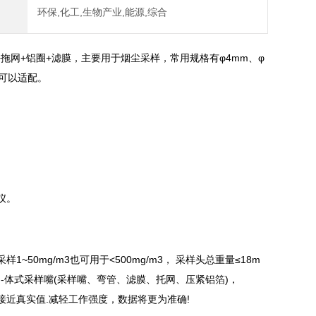
环保,化工,生物产业,能源,综合
拖网+铝圈+滤膜，主要用于烟尘采样，常用规格有φ4mm、φ
均可以适配。
仪。
0mg/m3也可用于<500mg/m3， 采样头总重量≤18m
-体式采样嘴(采样嘴、弯管、滤膜、托网、压紧铝箔)，
近真实值.减轻工作强度，数据将更为准确!