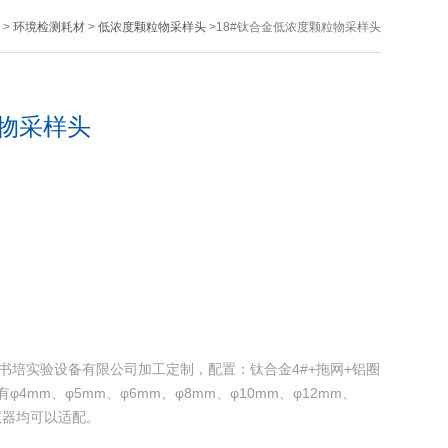
>
环境检测耗材
>
低浓度颗粒物采样头
>18#钛合金低浓度颗粒物采样头
粒物采样头
书培实验设备有限公司加工定制，配置：钛合金4#+拖网+铝圈
4mm、φ5mm、φ6mm、φ8mm、φ10mm、φ12mm、
的仪器均可以适配。