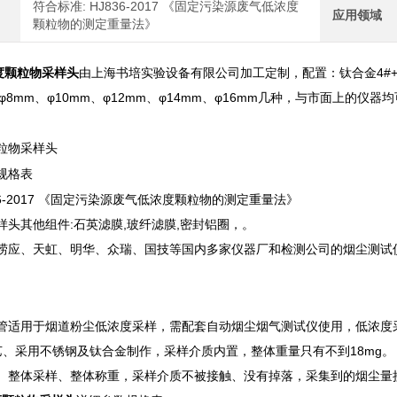
符合标准: HJ836-2017 《固定污染源废气低浓度
应用领域
颗粒物的测定重量法》
度颗粒物采样头
由上海书培实验设备有限公司加工定制，配置：钛合金4#+
、φ8mm、φ10mm、φ12mm、φ14mm、φ16mm几种，与市面上的仪器
粒物采样头
规格表
836-2017 《固定污染源废气低浓度颗粒物的测定重量法》
样头其他组件:石英滤膜,玻纤滤膜,密封铝圈，。
崂应、天虹、明华、众瑞、国技等国内多家仪器厂和检测公司的烟尘测试
适用于烟道粉尘低浓度采样，需配套自动烟尘烟气测试仪使用，低浓度采样1~5
艺、采用不锈钢及钛合金制作，采样介质内置，整体重量只有不到18mg。 
、整体采样、整体称重，采样介质不被接触、没有掉落，采集到的烟尘量接