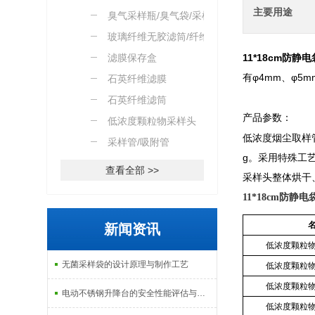
主要用途
臭气采样瓶/臭气袋/采样
桶
玻璃纤维无胶滤筒/纤维素
滤筒
滤膜保存盒
11*18cm防
有φ4mm、φ5
石英纤维滤膜
石英纤维滤筒
产品参数：
低浓度颗粒物采样头
低浓度烟尘取样管
采样管/吸附管
g。采用特殊工
查看全部 >>
采样头整体烘干
11*18cm防
新闻资讯
低浓度颗粒
无菌采样袋的设计原理与制作工艺
低浓度颗粒
低浓度颗粒
电动不锈钢升降台的安全性能评估与控制
低浓度颗粒