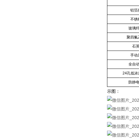
铝箔
不锈
玻璃
聚四氟
石
手动
全自
24孔低
防静
示图：