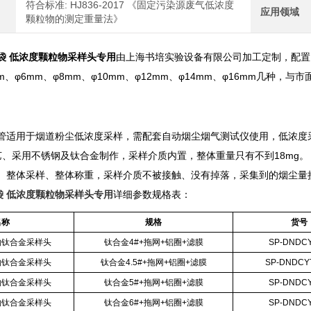
符合标准: HJ836-2017 《固定污染源废气低浓度
应用领域
颗粒物的测定重量法》
静电袋 低浓度颗粒物采样头专用
由上海书培实验设备有限公司加工定制，配置
mm、φ6mm、φ8mm、φ10mm、φ12mm、φ14mm、φ16mm几种，
适用于烟道粉尘低浓度采样，需配套自动烟尘烟气测试仪使用，低浓度采样1~5
艺、采用不锈钢及钛合金制作，采样介质内置，整体重量只有不到18mg。 
、整体采样、整体称重，采样介质不被接触、没有掉落，采集到的烟尘量接
静电袋 低浓度颗粒物采样头专用
详细参数规格表：
名称
规格
货号
物钛合金采样头
钛合金4#+拖网+铝圈+滤膜
SP-DNDCY
物钛合金采样头
钛合金4.5#+拖网+铝圈+滤膜
SP-DNDCYT
物钛合金采样头
钛合金5#+拖网+铝圈+滤膜
SP-DNDCY
物钛合金采样头
钛合金6#+拖网+铝圈+滤膜
SP-DNDCY