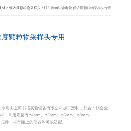
耗材
>
低浓度颗粒物采样头
>11*18cm防静电袋 低浓度颗粒物采样头专用
 低浓度颗粒物采样头专用
采样头专用由上海书培实验设备有限公司加工定制，配置：钛合金
样，常用规格有φ4mm、φ5mm、φ6mm、φ8mm、
16mm几种，与市面上的仪器均可以适配。