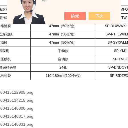
吗？
密封圈
47mm（100片/盒）
SP-CYTMFQ
钢拖网
47mm（100片/盒）
SP-CYTTW
纤维滤膜
47mm（50张/盒）
SP-BLXWWKL
乙烯滤膜
47mm（50张/盒）
SP-PTFEWKL
英滤膜
47mm（50张/盒）
SP-SYXWLM
压膜机
手动款
SP-YMJ
动压膜机
自动款
SP-YMJ-
浓度采样头箱
24孔
SP-DNDCYT
电自封袋
110*180mm(100个/包)
SP-FJDZFD