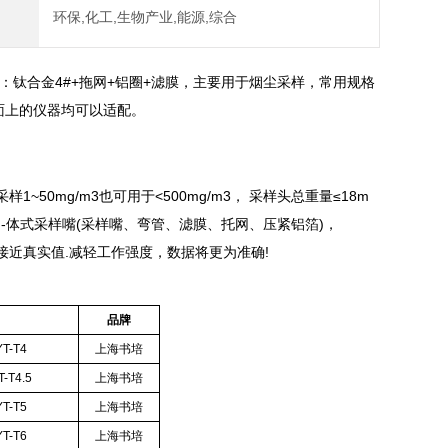
环保,化工,生物产业,能源,综合
：钛合金4#+拖网+铝圈+滤膜，主要用于烟尘采样，常用规格
与市面上的仪器均可以适配。
0mg/m3也可用于<500mg/m3， 采样头总重量≤18m
-体式采样嘴(采样嘴、弯管、滤膜、托网、压紧铝箔)，
近真实值.减轻工作强度，数据将更为准确!
品牌
T-T4
上海书培
-T4.5
上海书培
T-T5
上海书培
T-T6
上海书培