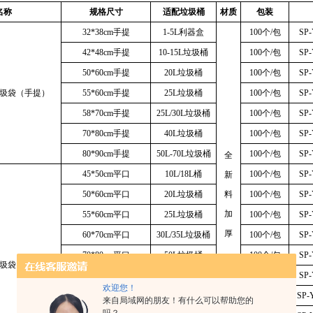
名称
规格尺寸
适配垃圾桶
材质
包装
32*38cm手提
1-5L利器盒
100个/包
SP-
42*48cm手提
10-15L垃圾桶
100个/包
SP-
50*60cm手提
20L垃圾桶
100个/包
SP-
圾袋（手提）
55*60cm手提
25L垃圾桶
100个/包
SP-
58*70cm手提
25L/30L垃圾桶
100个/包
SP-
70*80cm手提
40L垃圾桶
100个/包
SP-
80*90cm手提
50L-70L垃圾桶
100个/包
SP-
全
45*50cm平口
10L/18L桶
100个/包
SP-
新
50*60cm平口
20L垃圾桶
料
100个/包
SP-
加
55*60cm平口
25L垃圾桶
100个/包
SP-
厚
60*70cm平口
30L/35L垃圾桶
100个/包
SP-
70*80cm平口
50L垃圾桶
100个/包
SP-
圾袋（平口）
80*90cm平口
60L/80L垃圾桶
100个/包
SP-
欢迎您！
90*100cm特厚平口
100L垃圾桶
50个/包
SP-
来自局域网的朋友！有什么可以帮助您的