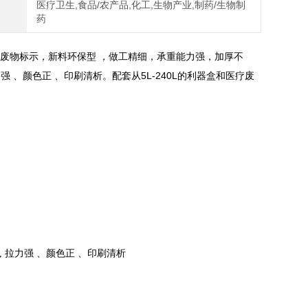
医疗卫生,食品/农产品,化工,生物产业,制药/生物制
药
废物标示，新料环保型 ，做工精细，承重能力强，加厚不
 、颜色正 、印刷清析。配套从5L-240L的利器盒和医疗废
拉力强 、颜色正 、印刷清析