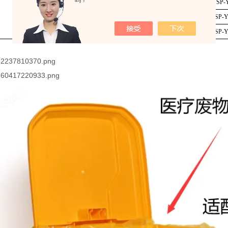
吗？
75*105cm平口
100L周转箱
100个/包
SP-
100*110cm平口特厚
120L垃圾桶
50个/包
SP-Y
120*130cm平口特厚
240L垃圾桶
50个/包
SP-Y