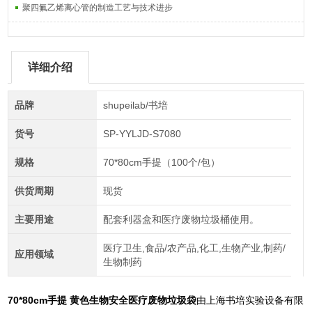
聚四氟乙烯离心管的制造工艺与技术进步
详细介绍
品牌
shupeilab/书培
货号
SP-YYLJD-S7080
规格
70*80cm手提（100个/包）
供货周期
现货
主要用途
配套利器盒和医疗废物垃圾桶使用。
医疗卫生,食品/农产品,化工,生物产业,制药/
应用领域
生物制药
70*80cm手提 黄色生物安全医疗废物垃圾袋
由上海书培实验设备有限