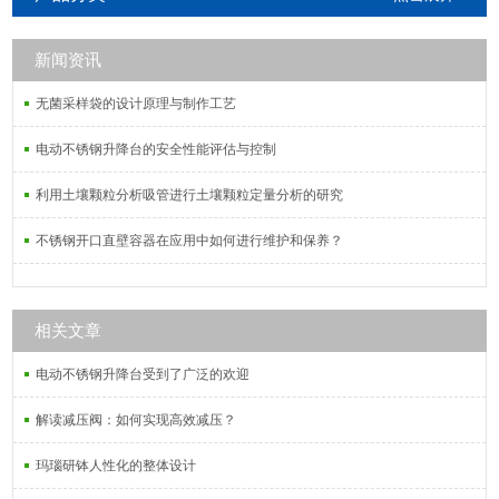
析。配套从5L-240L的利器盒和医疗
废物垃圾桶，尺寸齐全。适用范围：
新闻资讯
适用于医院，诊所及废物处理站。
无菌采样袋的设计原理与制作工艺
电动不锈钢升降台的安全性能评估与控制
利用土壤颗粒分析吸管进行土壤颗粒定量分析的研究
不锈钢开口直壁容器在应用中如何进行维护和保养？
相关文章
电动不锈钢升降台受到了广泛的欢迎
解读减压阀：如何实现高效减压？
玛瑙研钵人性化的整体设计