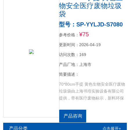
物安全医疗废物垃圾
袋
型号：SP-YYLJD-S7080
¥75
参考价格：
更新时间：2026-04-19
访问次数：169
产品厂地：上海市
简要描述：
70*80cm手提 黄色生物安全医疗废物
垃圾袋由上海书培实验设备有限公司
提供，带有医疗废物标示，新料环保
型 ，做工精细，承重能力强，加厚不
漏，全新料生产安全无异味。采用恒
产品咨询
温技术封底制袋, 使产品更牢固安全不
漏,韧性好, 拉力强 、颜色正 、印刷清
产品分类
点击展开+