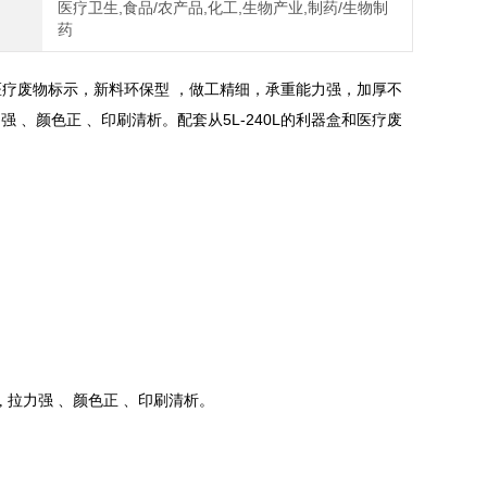
医疗卫生,食品/农产品,化工,生物产业,制药/生物制
药
疗废物标示，新料环保型 ，做工精细，承重能力强，加厚不
 、颜色正 、印刷清析。配套从5L-240L的利器盒和医疗废
 拉力强 、颜色正 、印刷清析。