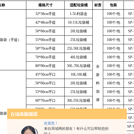
名称
规格尺寸
适配垃圾桶
材质
包装
32*38cm手提
1-5L利器盒
100个/包
SP-
42*48cm手提
10-15L垃圾桶
100个/包
SP-
50*60cm手提
20L垃圾桶
100个/包
SP-
圾袋（手提）
55*60cm手提
25L垃圾桶
100个/包
SP-
58*70cm手提
25L/30L垃圾桶
100个/包
SP-
70*80cm手提
40L垃圾桶
100个/包
SP-
80*90cm手提
50L-70L垃圾桶
100个/包
SP-
全
45*50cm平口
10L/18L桶
100个/包
SP-
新
50*60cm平口
20L垃圾桶
料
100个/包
SP-
加
55*60cm平口
25L垃圾桶
100个/包
SP-
厚
60*70cm平口
30L/35L垃圾桶
100个/包
SP-
70*80cm平口
50L垃圾桶
100个/包
SP-
圾袋（平口）
80*90cm平口
60L/80L垃圾桶
100个/包
SP-
欢迎您！
90*100cm特厚平口
100L垃圾桶
50个/包
SP-
来自局域网的朋友！有什么可以帮助您的