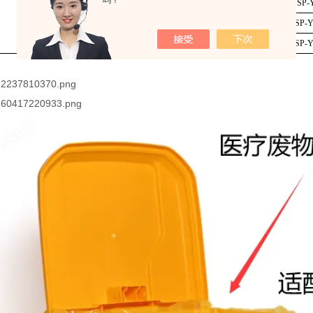
吗？
75*105cm平口
100L周转箱
100个/包
SP-
100*110cm平口特厚
120L垃圾桶
50个/包
SP-Y
120*130cm平口特厚
240L垃圾桶
50个/包
SP-Y