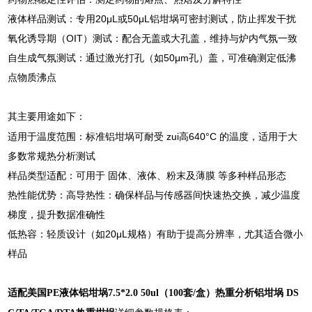
‌液体样品测试‌：专用20μL或50μL铝坩埚可密封测试，防止挥发干扰
‌氧化诱导期（OIT）测试‌：配合无盖或大孔盖，维持与炉内气氛一致
‌自生成气氛测试‌：通过激光打孔（如50μm孔）盖，可准确测定低沸
点物质沸点 ‌
其主要用途如下：
‌适用于温度范围‌：标准铝坩埚可耐受 ‌zui高640°C‌ 的温度，适用于大
多数常规热分析测试
‌样品类型适配‌：可用于 ‌固体、液体、粉末及薄膜‌ 等多种样品形态
‌热性能优势‌：‌高导热性‌：确保样品与传感器间快速热交换，减少温度
梯度，提升数据准确性
‌低热容‌：轻质设计（如20μL规格）有助于提高分辨率，尤其适合微小
样品
适配美国PE液体铝坩埚7.5*2.0 50ul（100套/盒）
热重分析铝坩埚 DS