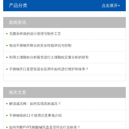
国塞塔拉姆Setaram、日本岛津
产品分类
点击展开+
Shimadzu、日本理学Rigaku、日本精
工SII、德国布鲁克AXS等公司生产的
新闻资讯
热分析仪器。
无菌采样袋的设计原理与制作工艺
电动不锈钢升降台的安全性能评估与控制
利用土壤颗粒分析吸管进行土壤颗粒定量分析的研究
不锈钢开口直壁容器在应用中如何进行维护和保养？
相关文章
解读减压阀：如何实现高效减压？
不锈钢筛的11个使用注意事项介绍
如何判断PVFE耐酸碱托盘是否符合行业标准？