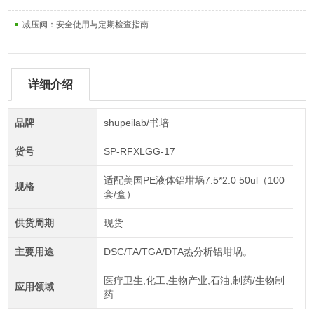
减压阀：安全使用与定期检查指南
详细介绍
品牌
shupeilab/书培
货号
SP-RFXLGG-17
适配美国PE液体铝坩埚7.5*2.0 50ul（100
规格
套/盒）
供货周期
现货
主要用途
DSC/TA/TGA/DTA热分析铝坩埚。
医疗卫生,化工,生物产业,石油,制药/生物制
应用领域
药