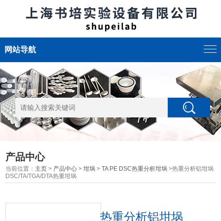
网站导航
产品中心
当前位置：
主页
>
产品中心
>
坩埚
>
TA PE DSC热重分析坩埚
>热重分析铝坩埚
DSC/TA/TGA/DTA热重坩埚
热重分析铝坩埚