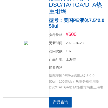
DSC/TA/TGA/DTA热
重坩埚
型号：美国PE液体7.5*2.0
50ul
¥600
参考价格：
更新时间：2026-04-23
访问次数：132
产品厂地：上海市
简要描述：
适配美国PE液体铝坩埚7.5*2.0
50ul（100套/盒）热重分析铝坩埚
DSC/TA/TGA/DTA热重坩埚由上海书
培实验设备有限公司加工定制，适配
于德国林塞斯Linseis、美国PE、美国
产品咨询
TA、德国Netzsch、瑞士Mettler、法