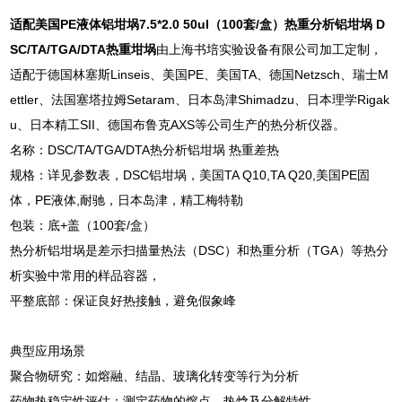
适配美国PE液体铝坩埚7.5*2.0 50ul（100套/盒）
热重分析铝坩埚 D
SC/TA/TGA/DTA热重坩埚
由上海书培实验设备有限公司加工定制，
适配于德国林塞斯Linseis、美国PE、美国TA、德国Netzsch、瑞士M
ettler、法国塞塔拉姆Setaram、日本岛津Shimadzu、日本理学Rigak
u、日本精工SII、德国布鲁克AXS等公司生产的热分析仪器。
名称：DSC/TA/TGA/DTA热分析铝坩埚 热重差热
规格：详见参数表，DSC铝坩埚，美国TA Q10,TA Q20,美国PE固
体，PE液体,耐驰，日本岛津，精工梅特勒
包装：底+盖（100套/盒）
热分析铝坩埚是差示扫描量热法（DSC）和热重分析（TGA）等热分
析实验中常用的样品容器，
‌平整底部‌：保证良好热接触，避免假象峰
‌典型应用场景‌
‌聚合物研究‌：如熔融、结晶、玻璃化转变等行为分析
‌药物热稳定性评估‌：测定药物的熔点、热焓及分解特性