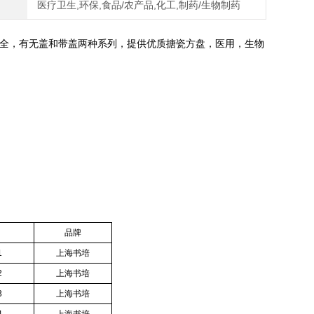
医疗卫生,环保,食品/农产品,化工,制药/生物制药
全，有无盖和带盖两种系列，提供优质搪瓷方盘，医用，生物
品牌
1
上海书培
2
上海书培
3
上海书培