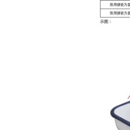
医用搪瓷方
医用搪瓷方
示图：