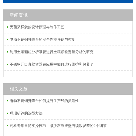
过氯乙烯微孔滤膜，PCTE聚碳酸酯微
孔滤膜RCE再生纤维素微孔滤膜，
新闻资讯
NYLON尼龙微孔滤膜，CELL超滤纤
维素微孔滤膜，PP聚丙烯微孔滤膜。
无菌采样袋的设计原理与制作工艺
电动不锈钢升降台的安全性能评估与控制
利用土壤颗粒分析吸管进行土壤颗粒定量分析的研究
不锈钢开口直壁容器在应用中如何进行维护和保养？
相关文章
电动不锈钢升降台如何提升生产线的灵活性
玛瑙研钵的选型方法
药检专用量筒实操技巧：减少溶液挂壁与读数误差的6个细节