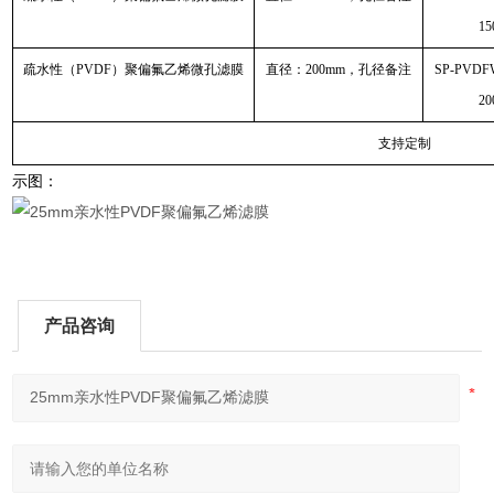
15
疏水性（PVDF）聚偏氟乙烯微孔滤膜
直径：200mm，孔径备注
SP-PVDF
20
支持定制
示图：
产品咨询