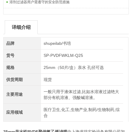
溶剂过滤器用户需遵守的安全防范措施
详细介绍
品牌
shupeilab/书培
货号
SP-PVDFWKLM-Q25
规格
25mm（50片/盒）亲水 孔径可选
供货周期
现货
一般只用于液体过滤,比如水溶液过滤绝大
主要用途
部分有机溶液、强酸碱溶液。
医疗卫生,化工,生物产业,制药/生物制药,综
应用领域
合
25mm亲水性PVDF聚偏氟乙烯滤膜
由上海书培实验设备有限公司加