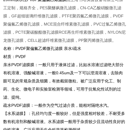
工定制，规格齐全，PES聚醚砜微孔滤膜，CN-CA乙酸硝酸微孔滤
膜，GF超细玻璃纤维微孔滤膜，PTFE聚四氟乙烯微孔滤膜，PVDF
聚偏氟乙烯微孔滤膜，MCE混合纤维素微孔滤膜，PVC过氯乙烯微孔
滤膜，PCTE聚碳酸酯微孔滤膜RCE再生纤维素微孔滤膜，NYLON尼
龙微孔滤膜，CELL超滤纤维素微孔滤膜，PP聚丙烯微孔滤膜。
名称：PVDF聚偏氟乙烯微孔滤膜 亲水/疏水
材质：PVDF
亲水PVDF滤膜膜：一般只用于液体过滤，比如水溶液过滤绝大部分
有机溶液、强酸碱溶液，一般0.45um及一下可以澄清溶液，去除肉
眼可见的常规杂质及细菌，有效截留微粒。被广泛应用于化工、制
药、生化、微电子和实验室检测等领域，可用于抗氧化性试剂的过
滤、提纯。
疏水PVDF滤膜：一般作为空气过滤介质，能相对隔绝水汽。
【水系滤膜】：孔径均匀度一般较好，但是强度相对较差，不耐受多
数有机溶剂和酸碱溶液。水系滤膜一般用于杂质较少且流动性良好的
中性溶液，广泛应用于生命科学等检测领域。