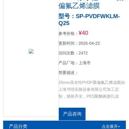
偏氟乙烯滤膜
型号：SP-PVDFWKLM-
Q25
¥40
参考价格：
更新时间：2026-04-22
访问次数：2472
产品厂地：上海市
简要描述：
25mm亲水性PVDF聚偏氟乙烯滤膜由
上海书培实验设备有限公司加工定
制，规格齐全，PES聚醚砜微孔滤
膜，CN-CA乙酸硝酸微孔滤膜，GF超
细玻璃纤维微孔滤膜，PTFE聚四氟乙
产品咨询
烯微孔滤膜，PVDF聚偏氟乙烯微孔滤
膜，MCE混合纤维素微孔滤膜，PVC
产品分类
点击展开+