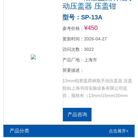
动压盖器 压盖钳
型号：SP-13A
¥450
参考价格：
更新时间：2026-04-27
访问次数：3022
产品厂地：上海市
简要描述：
13mm铝塑盖西林瓶手动压盖器 压盖
钳由上海书培实验设备有限公司提
供，规格有（13mm/15mm/20mm
/26mm/28mm铝塑盖 纯铝盖）压盖
器，另外还有起盖器（起盖钳），还
产品咨询
有压盖起盖一体器。
产品分类
点击展开+