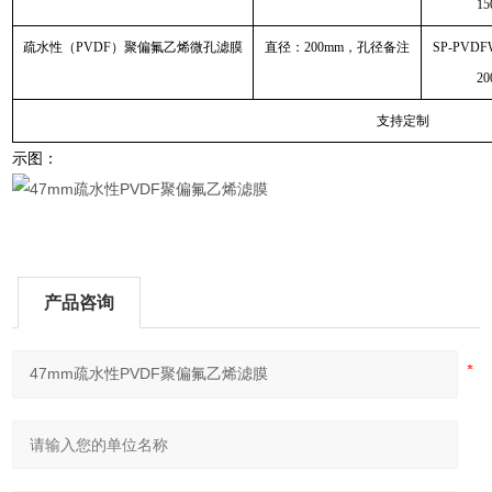
15
疏水性（PVDF）聚偏氟乙烯微孔滤膜
直径：200mm，孔径备注
SP-PVDF
20
支持定制
示图：
产品咨询