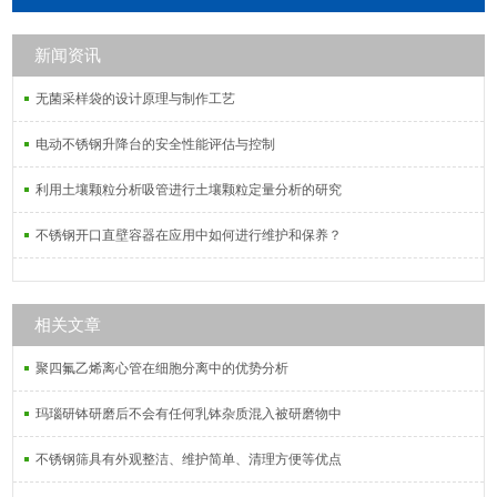
烯微孔滤膜，PTFE聚四氟乙烯微孔滤
膜，PVDF聚偏氟乙烯微孔滤膜，
新闻资讯
MCE混合纤维素微孔滤膜，PVC过氯
乙烯微孔滤膜，PCTE聚碳酸酯微孔滤
无菌采样袋的设计原理与制作工艺
膜。
电动不锈钢升降台的安全性能评估与控制
利用土壤颗粒分析吸管进行土壤颗粒定量分析的研究
不锈钢开口直壁容器在应用中如何进行维护和保养？
相关文章
聚四氟乙烯离心管在细胞分离中的优势分析
玛瑙研钵研磨后不会有任何乳钵杂质混入被研磨物中
不锈钢筛具有外观整洁、维护简单、清理方便等优点