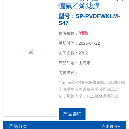
偏氟乙烯滤膜
型号：SP-PVDFWKLM-
S47
¥65
参考价格：
更新时间：2026-04-22
访问次数：2782
产品厂地：上海市
简要描述：
47mm疏水性PVDF聚偏氟乙烯滤膜由
上海书培实验设备有限公司加工定
制，规格齐全，PES聚醚砜微孔滤
膜，CN-CA乙酸硝酸微孔滤膜，GF超
细玻璃纤维微孔滤膜，RCE再生纤维
产品咨询
素微孔滤膜，NYLON尼龙微孔滤膜，
CELL超滤纤维素微孔滤膜，PP聚丙
产品分类
点击展开+