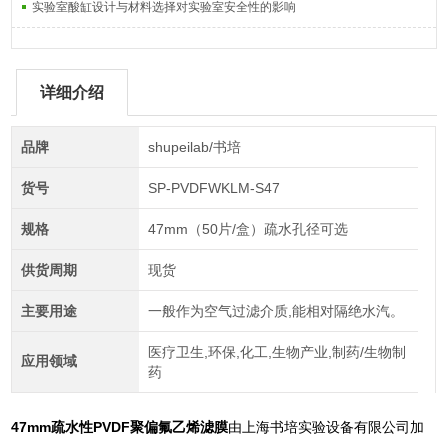
实验室酸缸设计与材料选择对实验室安全性的影响
详细介绍
品牌
shupeilab/书培
货号
SP-PVDFWKLM-S47
规格
47mm（50片/盒）疏水孔径可选
供货周期
现货
主要用途
一般作为空气过滤介质,能相对隔绝水汽。
医疗卫生,环保,化工,生物产业,制药/生物制
应用领域
药
47mm疏水性PVDF聚偏氟乙烯滤膜
由上海书培实验设备有限公司加