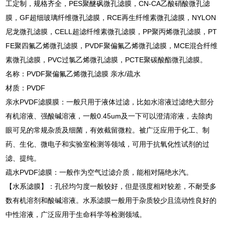
工定制，规格齐全，PES聚醚砜微孔滤膜，CN-CA乙酸硝酸微孔滤
膜，GF超细玻璃纤维微孔滤膜，RCE再生纤维素微孔滤膜，NYLON
尼龙微孔滤膜，CELL超滤纤维素微孔滤膜，PP聚丙烯微孔滤膜，PT
FE聚四氟乙烯微孔滤膜，PVDF聚偏氟乙烯微孔滤膜，MCE混合纤维
素微孔滤膜，PVC过氯乙烯微孔滤膜，PCTE聚碳酸酯微孔滤膜。
名称：PVDF聚偏氟乙烯微孔滤膜 亲水/疏水
材质：PVDF
亲水PVDF滤膜膜：一般只用于液体过滤，比如水溶液过滤绝大部分
有机溶液、强酸碱溶液，一般0.45um及一下可以澄清溶液，去除肉
眼可见的常规杂质及细菌，有效截留微粒。被广泛应用于化工、制
药、生化、微电子和实验室检测等领域，可用于抗氧化性试剂的过
滤、提纯。
疏水PVDF滤膜：一般作为空气过滤介质，能相对隔绝水汽。
【水系滤膜】：孔径均匀度一般较好，但是强度相对较差，不耐受多
数有机溶剂和酸碱溶液。水系滤膜一般用于杂质较少且流动性良好的
中性溶液，广泛应用于生命科学等检测领域。