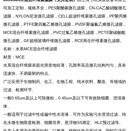
司加工定制，规格齐全，PES聚醚砜微孔滤膜，CN-CA乙酸硝酸微孔
滤膜，NYLON尼龙微孔滤膜，CELL超滤纤维素微孔滤膜，PP聚丙烯
微孔滤膜，PTFE聚四氟乙烯微孔滤膜，PVDF聚偏氟乙烯微孔滤膜，
MCE混合纤维素微孔滤膜，PVC过氯乙烯微孔滤膜，PCTE聚碳酸酯
微孔滤膜，GF超细玻璃纤维微孔滤膜，RCE再生纤维素微孔滤膜。
名称：水系MCE混合纤维滤膜
材质：MCE
水系混合纤维膜表面光滑质地轻薄，孔隙率高且微孔结构均匀，具有
流速快、不易吸附的特点。
广泛应用于生物制药、化工、生物工程、纯水饮料、酿造、等领域的
过滤、检测环节,
一般0.65um及以上可除微粒，0.45um及以下可有效除细菌、澄清液
体、
一般适用于过滤中性或偏中性水溶液，可作为实验污水澄清过滤，纯
化水微生物限度检测、细菌培养、悬浮物SS测定、HLC预过滤等。
生产上多用于中西药针剂，口服液，精细化学品等过滤。同时它还应