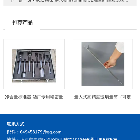
下一篇：
SP-MCEWKLM-70MM70mmMCE混合纤维素滤膜（支持定制）
推荐产品
净含量标准器 酒厂专用精密量
量入式高精度玻璃量筒（可定
筒（可过检）
制精密过检）
联系方式
邮件：
649458179@qq.com
地址：
上海市青浦区徐泾镇明珠路1018号E通世界B栋506