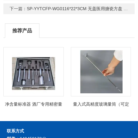
下一篇：
SP-YYTCFP-WG0116*22*3CM 无盖医用搪瓷方盘 搪瓷托盘
推荐产品
净含量标准器 酒厂专用精密量
量入式高精度玻璃量筒（可定
筒（可过检）
制精密过检）
联系方式