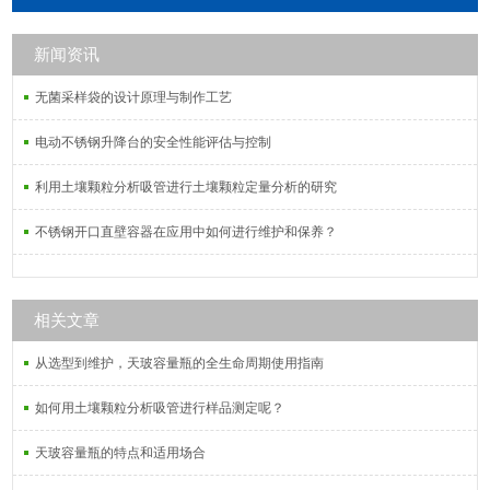
偏氟乙烯微孔滤膜，MCE混合纤维素
微孔滤膜，PVC过氯乙烯微孔滤膜，
新闻资讯
PCTE聚碳酸酯微孔滤膜，GF超细玻
璃纤维微孔滤膜，RCE再生纤维素微
无菌采样袋的设计原理与制作工艺
孔滤膜。
电动不锈钢升降台的安全性能评估与控制
利用土壤颗粒分析吸管进行土壤颗粒定量分析的研究
不锈钢开口直壁容器在应用中如何进行维护和保养？
相关文章
从选型到维护，天玻容量瓶的全生命周期使用指南
如何用土壤颗粒分析吸管进行样品测定呢？
天玻容量瓶的特点和适用场合