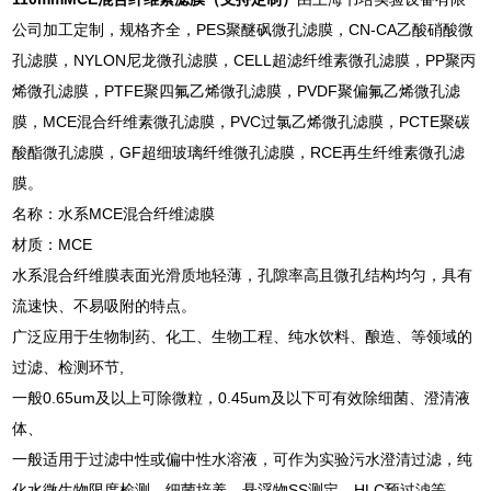
公司加工定制，规格齐全，PES聚醚砜微孔滤膜，CN-CA乙酸硝酸微
孔滤膜，NYLON尼龙微孔滤膜，CELL超滤纤维素微孔滤膜，PP聚丙
烯微孔滤膜，PTFE聚四氟乙烯微孔滤膜，PVDF聚偏氟乙烯微孔滤
膜，MCE混合纤维素微孔滤膜，PVC过氯乙烯微孔滤膜，PCTE聚碳
酸酯微孔滤膜，GF超细玻璃纤维微孔滤膜，RCE再生纤维素微孔滤
膜。
名称：水系MCE混合纤维滤膜
材质：MCE
水系混合纤维膜表面光滑质地轻薄，孔隙率高且微孔结构均匀，具有
流速快、不易吸附的特点。
广泛应用于生物制药、化工、生物工程、纯水饮料、酿造、等领域的
过滤、检测环节,
一般0.65um及以上可除微粒，0.45um及以下可有效除细菌、澄清液
体、
一般适用于过滤中性或偏中性水溶液，可作为实验污水澄清过滤，纯
化水微生物限度检测、细菌培养、悬浮物SS测定、HLC预过滤等。