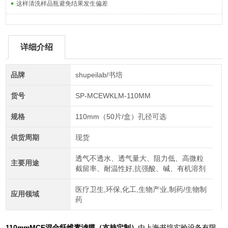
这样清洗样品瓶避免结果发生偏差
详细介绍
品牌
shupeilab/书培
货号
SP-MCEWKLM-110MM
规格
110mm（50片/盒）孔径可选
供货周期
现货
透气不透水、透气量大、阻力低、高微粒
主要用途
截留率、耐温性好,抗强酸、碱、有机溶剂
医疗卫生,环保,化工,生物产业,制药/生物制
应用领域
药
110mmMCE混合纤维素滤膜（支持定制）
由上海书培实验设备有限